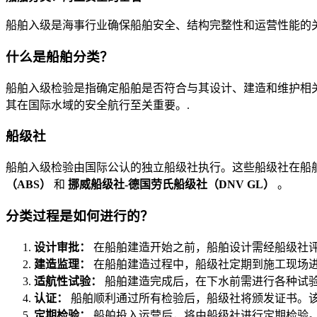
船舶入级是海事行业确保船舶安全、结构完整性和运营性能的
什么是船舶分类？
船舶入级检验是指确定船舶是否符合与其设计、建造和维护相
其在国际水域的安全航行至关重要。.
船级社
船舶入级检验由国际公认的独立船级社执行。这些船级社在船
（ABS）
和
挪威船级社-德国劳氏船级社（DNV GL）
。
分类过程是如何进行的？
设计审批：
在船舶建造开始之前，船舶设计需经船级社
建造监理：
在船舶建造过程中，船级社定期到施工现场
适航性试验：
船舶建造完成后，在下水前需进行各种试
认证：
船舶顺利通过所有检验后，船级社将颁发证书。
定期检验：
船舶投入运营后，将由船级社进行定期检验