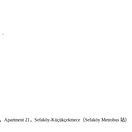
.
，Apartment 21，Sefaköy-Küçükçekmece（Sefaköy Metrobus 站）