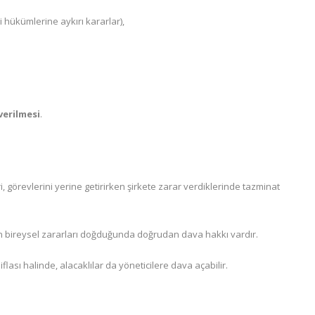
 hükümlerine aykırı kararlar),
verilmesi
.
i, görevlerini yerine getirirken şirkete zarar verdiklerinde tazminat
ın bireysel zararları doğduğunda doğrudan dava hakkı vardır.
n iflası halinde, alacaklılar da yöneticilere dava açabilir.