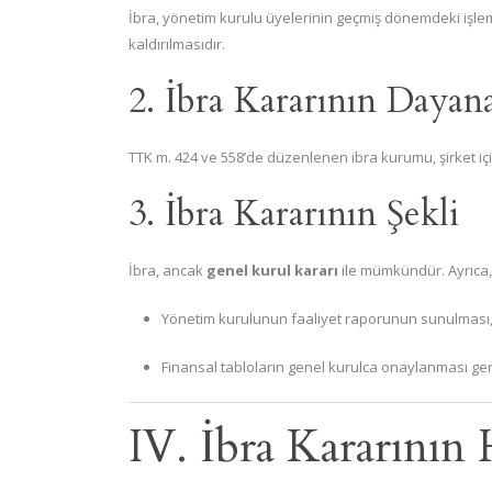
İbra, yönetim kurulu üyelerinin geçmiş dönemdeki işlem
kaldırılmasıdır.
2. İbra Kararının Dayan
TTK m. 424 ve 558’de düzenlenen ibra kurumu, şirket iç
3. İbra Kararının Şekli
İbra, ancak
genel kurul kararı
ile mümkündür. Ayrıca, 
Yönetim kurulunun faaliyet raporunun sunulması
Finansal tabloların genel kurulca onaylanması ger
IV. İbra Kararının 