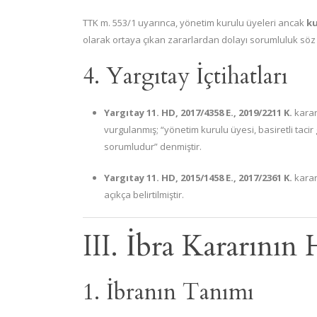
TTK m. 553/1 uyarınca, yönetim kurulu üyeleri ancak
ku
olarak ortaya çıkan zararlardan dolayı sorumluluk söz 
4. Yargıtay İçtihatları
Yargıtay 11. HD, 2017/4358 E., 2019/2211 K.
karar
vurgulanmış; “yönetim kurulu üyesi, basiretli tac
sorumludur” denmiştir.
Yargıtay 11. HD, 2015/1458 E., 2017/2361 K.
karar
açıkça belirtilmiştir.
III. İbra Kararının
1. İbranın Tanımı