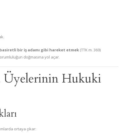
ak.
basiretli bir iş adamı gibi hareket etmek
(TTK m. 369)
sorumluluğun doğmasına yol açar.
u Üyelerinin Hukuki
ları
mlarda ortaya çıkar: