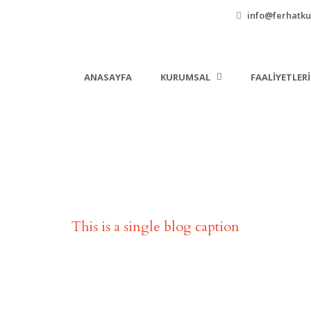
info@ferhatkul
ANASAYFA
KURUMSAL
FAALIYETLER
Single Blog Title
This is a single blog caption