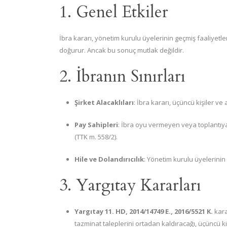
1. Genel Etkiler
İbra kararı, yönetim kurulu üyelerinin geçmiş faaliyetl
doğurur. Ancak bu sonuç mutlak değildir.
2. İbranın Sınırları
Şirket Alacaklıları
: İbra kararı, üçüncü kişiler ve
Pay Sahipleri
: İbra oyu vermeyen veya toplantıya
(TTK m. 558/2).
Hile ve Dolandırıcılık
: Yönetim kurulu üyelerinin
3. Yargıtay Kararları
Yargıtay 11. HD, 2014/14749 E., 2016/5521 K.
kara
tazminat taleplerini ortadan kaldıracağı, üçüncü k