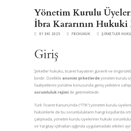
Yönetim Kurulu Üyeler
İbra Kararının Hukuki 
01 EKI 2025
FBCHUKUK
ŞIRKETLER HUK
Giriş
Şirketler hukuku, ticaret hayatının güvenli ve öngörüle
biridir. Özellikle
anonim şirketlerde
yönetim kurulu üye
faaliyetlerini yürütme konusunda geniş yetkilere sahipt
sorumluluk rejimi
de getirmektedir.
Türk Ticaret Kanunu’nda (“TTK”) yönetim kurulu üyeleri
hükümlerle de bu sorumlulukların hangi koşullarda ort
çalışmada, yönetim kurulu üyelerinin hukuki sorumluluklar
ve Yargıtay içtihatları ışığında uygulamadaki etkileri ayr