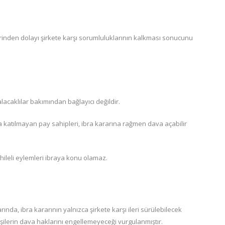
erinden dolayı şirkete karşı sorumluluklarının kalkması sonucunu
 alacaklılar bakımından bağlayıcı değildir.
 katılmayan pay sahipleri, ibra kararına rağmen dava açabilir
 hileli eylemleri ibraya konu olamaz.
rında, ibra kararının yalnızca şirkete karşı ileri sürülebilecek
işilerin dava haklarını engellemeyeceği vurgulanmıştır.