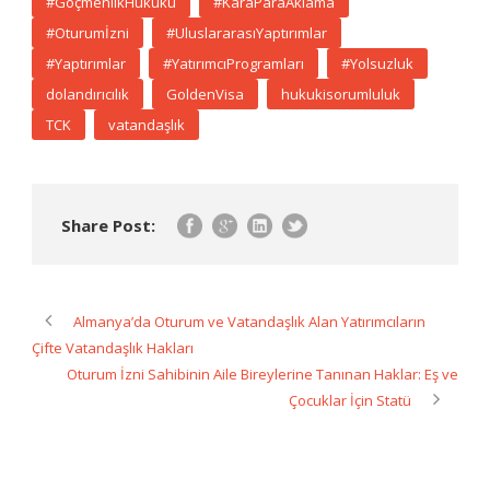
#GöçmenlikHukuku
#KaraParaAklama
#Oturumİzni
#UluslararasıYaptırımlar
#Yaptırımlar
#YatırımcıProgramları
#Yolsuzluk
dolandırıcılık
GoldenVisa
hukukisorumluluk
TCK
vatandaşlık
Share Post:
Almanya’da Oturum ve Vatandaşlık Alan Yatırımcıların
Çifte Vatandaşlık Hakları
Oturum İzni Sahibinin Aile Bireylerine Tanınan Haklar: Eş ve
Çocuklar İçin Statü