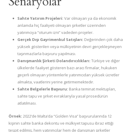
Senaryolar
Sahte Yatırım Projeleri:
Var olmayan ya da ekonomik
anlamda hiç faaliyeti olmayan şirketler üzerinden
yatırımcıya “oturum izni” vadeden projeler.
Gerçek Dışı Gayrimenkul Satışları:
Değerinden çok daha
yüksek gösterilen veya mülkiyetinin devri gerçekleşmeyen
taşınmazlarla başvuru yapılması.
Danışmanlık Şirketi Dolandırıcılıkları:
Türkiye ve diğer
ülkelerde faaliyet gösteren bazı aracı firmalar, hukuken
geçerli olmayan yöntemlerle yatırımcıdan yüksek ücretler
almakta, vaatlerini yerine getirmemektedir.
Sahte Belgelerle Başvuru:
Banka teminat mektupları,
sahte tapu ve şirket evraklarıyla yasal prosedürün
atlatılması.
Örnek:
2022’de Malta’da “Golden Visa” başvurularında 12
kişinin sahte banka dekontu ve mülkiyet tapusu ibraz ettiği
tespit edilmiş, hem yatırımcılar hem de danışman şirketler