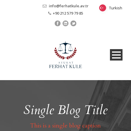
info@ferhatkule.av.tr
Turkish
Turkish
+90 212 579 79 85
Single Blog Title
This is a single blog caption