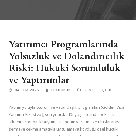
Yatırımcı Programlarında
Yolsuzluk ve Dolandırıcılık
Riski: Hukuki Sorumluluk
ve Yaptırımlar
04 TEM 2025
FBCHUKUK
GENEL
0
Yatırım yoluyla oturum ve vatandaşlık programları (Golden Visa,
Yatırımcı Vizesi vb.), son yıllarda dünya genelinde pek çok
ülkenin ekonomik büyüme, istihdam yaratma ve uluslararası
sermaye çekme amacıyla uygulamaya koyduğu özel hukuki