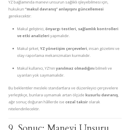
YZ bağlamında manevi unsurun sağlıklı işleyebilmesi için,
hukukun
“makul davranış” anlayışını güncellemesi
gerekecektir:
Makul geliştirici,
önyargı testleri, sağlamlık kontrolleri
ve etki analizleri
yapmalıdır.
Makul şirket,
YZ yönetişim çerçeveleri
, insan gözetimi ve
olay raporlama mekanizmaları kurmalıdır.
Makul kullanıcı, YZ’nin
yanılmaz olmadığını
bilmeli ve
uyarıları yok saymamalıdır.
Bu beklentiler mesleki standartlara ve düzenleyici çerçevelere
yerleştikçe, bunlara uymamak artan ölçüde
kusurlu davranış
,
ağır sonuç doğuran hâllerde ise
cezaî taksir
olarak
nitelendirilecektir.
9. Sonuç: Manevi Unsuru