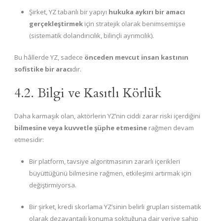
Şirket, YZ tabanlı bir yapıyı
hukuka aykırı bir amacı
gerçekleştirmek
için stratejik olarak benimsemişse
(sistematik dolandırıcılık, bilinçli ayrımcılık).
Bu hâllerde YZ, sadece
önceden mevcut insan kastının
sofistike bir aracı
dır.
4.2. Bilgi ve Kasıtlı Körlük
Daha karmaşık olan, aktörlerin YZ’nin ciddi zarar riski içerdiğini
bilmesine veya kuvvetle şüphe etmesine
rağmen devam
etmesidir:
Bir platform, tavsiye algoritmasının zararlı içerikleri
büyüttüğünü bilmesine rağmen, etkileşimi artırmak için
değiştirmiyorsa.
Bir şirket, kredi skorlama YZ’sinin belirli grupları sistematik
olarak dezavantajlı konuma soktuğuna dair veriye sahip