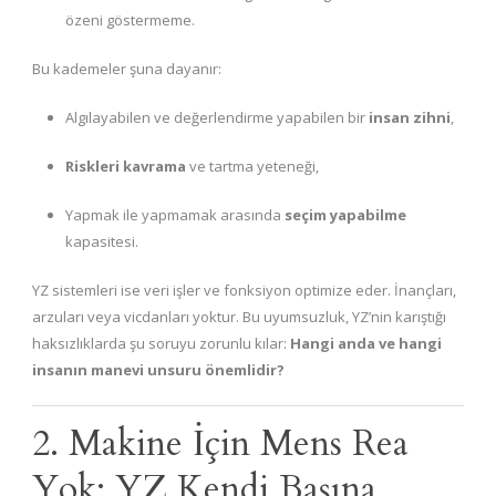
özeni göstermeme.
Bu kademeler şuna dayanır:
Algılayabilen ve değerlendirme yapabilen bir
insan zihni
,
Riskleri kavrama
ve tartma yeteneği,
Yapmak ile yapmamak arasında
seçim yapabilme
kapasitesi.
YZ sistemleri ise veri işler ve fonksiyon optimize eder. İnançları,
arzuları veya vicdanları yoktur. Bu uyumsuzluk, YZ’nin karıştığı
haksızlıklarda şu soruyu zorunlu kılar:
Hangi anda ve hangi
insanın manevi unsuru önemlidir?
2. Makine İçin Mens Rea
Yok: YZ Kendi Başına