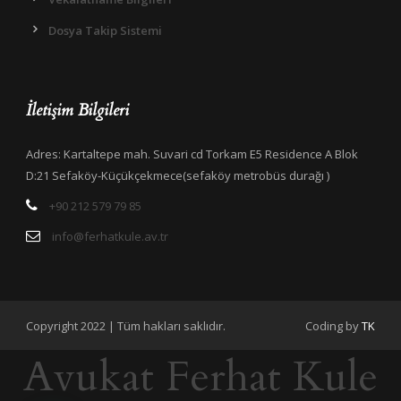
Dosya Takip Sistemi
İletişim Bilgileri
Adres: Kartaltepe mah. Suvari cd Torkam E5 Residence A Blok
D:21 Sefaköy-Küçükçekmece(sefaköy metrobüs durağı )
+90 212 579 79 85
info@ferhatkule.av.tr
Copyright 2022 | Tüm hakları saklıdır.
Coding by
TK
Avukat Ferhat Kule