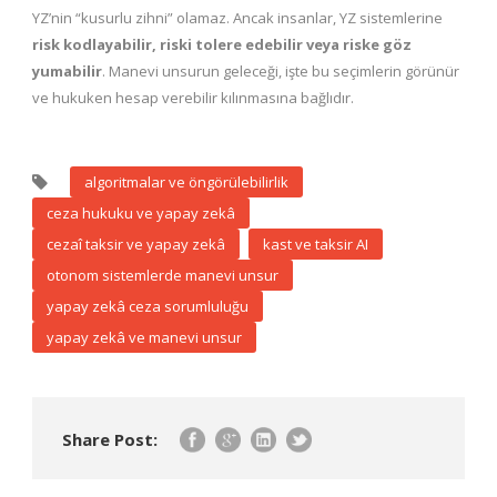
YZ’nin “kusurlu zihni” olamaz. Ancak insanlar, YZ sistemlerine
risk kodlayabilir, riski tolere edebilir veya riske göz
yumabilir
. Manevi unsurun geleceği, işte bu seçimlerin görünür
ve hukuken hesap verebilir kılınmasına bağlıdır.
algoritmalar ve öngörülebilirlik
ceza hukuku ve yapay zekâ
cezaî taksir ve yapay zekâ
kast ve taksir AI
otonom sistemlerde manevi unsur
yapay zekâ ceza sorumluluğu
yapay zekâ ve manevi unsur
Share Post: