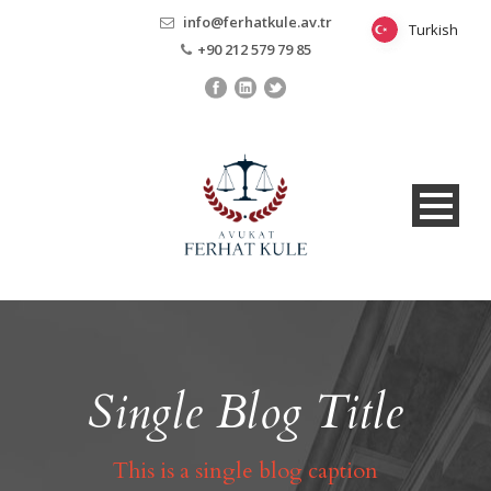
info@ferhatkule.av.tr
Turkish
Turkish
+90 212 579 79 85
Single Blog Title
This is a single blog caption