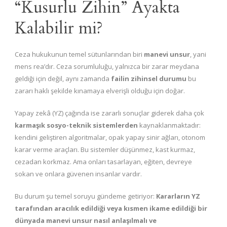
“Kusurlu Zihin” Ayakta
Kalabilir mi?
Ceza hukukunun temel sütunlarından biri
manevi unsur
, yani
mens rea’dır. Ceza sorumluluğu, yalnızca bir zarar meydana
geldiği için değil, aynı zamanda
failin zihinsel durumu
bu
zararı haklı şekilde kınamaya elverişli olduğu için doğar.
Yapay zekâ (YZ) çağında ise zararlı sonuçlar giderek daha çok
karmaşık sosyo-teknik sistemlerden
kaynaklanmaktadır:
kendini geliştiren algoritmalar, opak yapay sinir ağları, otonom
karar verme araçları. Bu sistemler düşünmez, kast kurmaz,
cezadan korkmaz. Ama onları tasarlayan, eğiten, devreye
sokan ve onlara güvenen insanlar vardır.
Bu durum şu temel soruyu gündeme getiriyor:
Kararların YZ
tarafından aracılık edildiği veya kısmen ikame edildiği bir
dünyada manevi unsur nasıl anlaşılmalı ve