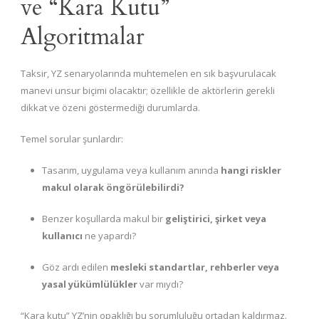
ve “Kara Kutu”
Algoritmalar
Taksir, YZ senaryolarında muhtemelen en sık başvurulacak
manevi unsur biçimi olacaktır; özellikle de aktörlerin gerekli
dikkat ve özeni göstermediği durumlarda.
Temel sorular şunlardır:
Tasarım, uygulama veya kullanım anında
hangi riskler
makul olarak öngörülebilirdi?
Benzer koşullarda makul bir
geliştirici, şirket veya
kullanıcı
ne yapardı?
Göz ardı edilen
mesleki standartlar, rehberler veya
yasal yükümlülükler
var mıydı?
“Kara kutu” YZ’nin opaklığı bu sorumluluğu ortadan kaldırmaz.