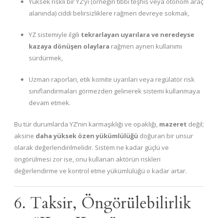
Yüksek riskli bir YZ’yi (örneğin tıbbî teşhis veya otonom araç
alanında) ciddi belirsizliklere rağmen devreye sokmak,
YZ sistemiyle ilgili
tekrarlayan uyarılara ve neredeyse
kazaya dönüşen olaylara
rağmen aynen kullanımı
sürdürmek,
Uzman raporları, etik komite uyarıları veya regülatör risk
sınıflandırmaları görmezden gelinerek sistemi kullanmaya
devam etmek.
Bu tür durumlarda YZ’nin karmaşıklığı ve opaklığı,
mazeret
değil;
aksine
daha yüksek özen yükümlülüğü
doğuran bir unsur
olarak değerlendirilmelidir. Sistem ne kadar güçlü ve
öngörülmesi zor ise, onu kullanan aktörün riskleri
değerlendirme ve kontrol etme yükümlülüğü o kadar artar.
6. Taksir, Öngörülebilirlik