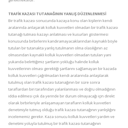
TRAFİK KAZASI TUTANAĞININ YANLIŞ DÜZENLENMESİ
Bir trafik kazası sonucunda kazaya konu olan kişilerin kendi
aralarında anlaşarak kolluk kuvvetleri olmadan bir trafik kazası
tutanağı tutması kazayı anlatması ve kusurları göstermesi
konusunda birbirlerini kandıramayacaklarından kaynaklı böyle
tutulan bir tutanakta yanlış tutulmanın olma olasılığının az
olmasından kaynaklı kolluk kuvvetleri olmadan tutulan yani
yukarıda belirttiğimiz şartların yokluğu halinde kolluk
kuvvetlerinin olması gerektiği şartlarını sağlamayan bir kazada
kolluk kuvvetleri çağrılmadan kendi aralarında anlaşılarak
tutulmuş olan trafik kazası tutanağının bir süre sonra
taraflardan biri tarafından yalanlanması ve doğru olmadığının
iddia edilmesi çok da yerinde bir durum olmayacağı için direkt
olarak birbirleriyle anlaşamayan tarafların kolluk kuvvetleri
denetimiyle tutmuş olduğu trafik kazası tutanağının yanlışlığını
incelememiz gerekir. Kaza sonucu kolluk kuvvetleri yardım ve
denetimi yoluyla tutulmuş bir trafik kazası tutanağının