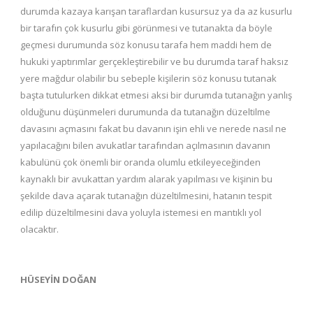
durumda kazaya karışan taraflardan kusursuz ya da az kusurlu
bir tarafın çok kusurlu gibi görünmesi ve tutanakta da böyle
geçmesi durumunda söz konusu tarafa hem maddi hem de
hukuki yaptırımlar gerçekleştirebilir ve bu durumda taraf haksız
yere mağdur olabilir bu sebeple kişilerin söz konusu tutanak
başta tutulurken dikkat etmesi aksi bir durumda tutanağın yanlış
olduğunu düşünmeleri durumunda da tutanağın düzeltilme
davasını açmasını fakat bu davanın işin ehli ve nerede nasıl ne
yapılacağını bilen avukatlar tarafından açılmasının davanın
kabulünü çok önemli bir oranda olumlu etkileyeceğinden
kaynaklı bir avukattan yardım alarak yapılması ve kişinin bu
şekilde dava açarak tutanağın düzeltilmesini, hatanın tespit
edilip düzeltilmesini dava yoluyla istemesi en mantıklı yol
olacaktır.
HÜSEYİN DOĞAN