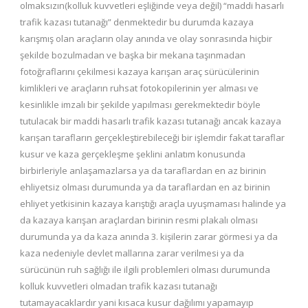
olmaksızın(kolluk kuvvetleri eşliğinde veya değil) “maddi hasarlı
trafik kazası tutanağı” denmektedir bu durumda kazaya
karışmış olan araçların olay anında ve olay sonrasında hiçbir
şekilde bozulmadan ve başka bir mekana taşınmadan
fotoğraflarını çekilmesi kazaya karışan araç sürücülerinin
kimlikleri ve araçların ruhsat fotokopilerinin yer alması ve
kesinlikle imzalı bir şekilde yapılması gerekmektedir böyle
tutulacak bir maddi hasarlı trafik kazası tutanağı ancak kazaya
karışan tarafların gerçekleştirebileceği bir işlemdir fakat taraflar
kusur ve kaza gerçekleşme şeklini anlatım konusunda
birbirleriyle anlaşamazlarsa ya da taraflardan en az birinin
ehliyetsiz olması durumunda ya da taraflardan en az birinin
ehliyet yetkisinin kazaya karıştığı araçla uyuşmaması halinde ya
da kazaya karışan araçlardan birinin resmi plakalı olması
durumunda ya da kaza anında 3. kişilerin zarar görmesi ya da
kaza nedeniyle devlet mallarına zarar verilmesi ya da
sürücünün ruh sağlığı ile ilgili problemleri olması durumunda
kolluk kuvvetleri olmadan trafik kazası tutanağı
tutamayacaklardır yani kısaca kusur dağılımı yapamayıp