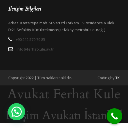
İletişim Bilgileri
Adres: Kartaltepe mah. Suvari cd Torkam E5 Residence A Blok
D:21 Sefaköy-Küçükçekmece(sefaköy metrobüs durağı )
+90 212 579 79 85
info@ferhatkule.av.tr
Copyright 2022 | Tüm hakları saklıdır.
Coding by
TK
Avukat Ferhat Kule
Bilişim Avukatı İstanbul