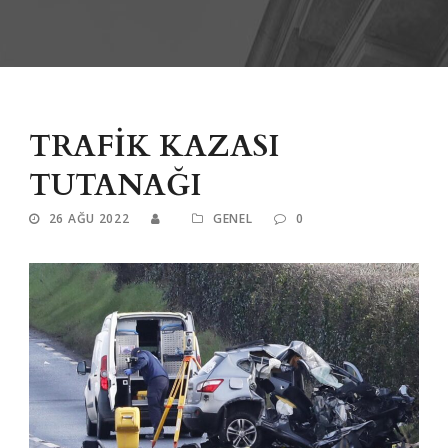
TRAFİK KAZASI
TUTANAĞI
26 AĞU 2022
GENEL
0