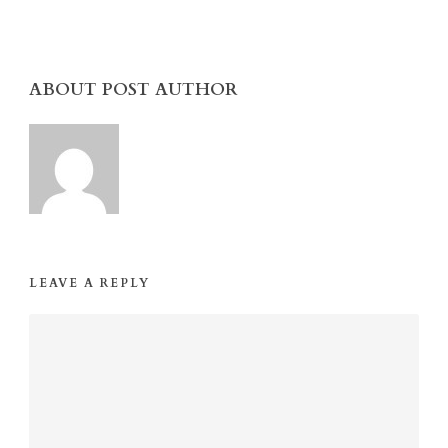
ABOUT POST AUTHOR
LEAVE A REPLY