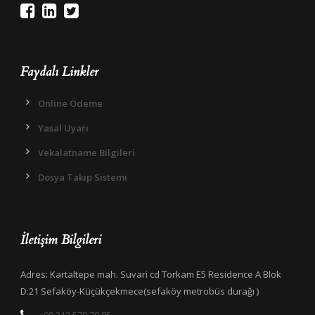
Faydalı Linkler
Online Ödeme
Yasal Uyarı
Vekalatname Bilgileri
Dosya Takip Sistemi
İletişim Bilgileri
Adres: Kartaltepe mah. Suvari cd Torkam E5 Residence A Blok
D:21 Sefaköy-Küçükçekmece(sefaköy metrobüs durağı )