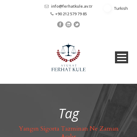
info@ferhatkule.av.tr
Turkish
Turkish
+90 212 579 79 85
Tag
Yangın Sigorta Tazminatı Ne Zaman
Açılır