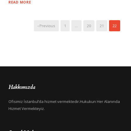
READ MORE
‹ Previous
1
…
20
21
22
Hakkımızda
Ofisimiz İstanbul’da hizmet vermektedir.Hukukun Her Alanında
Hizmet Vermekteyiz.