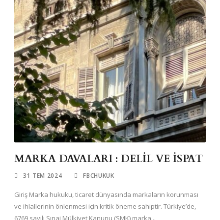
MARKA DAVALARI : DELİL VE İSPAT
31 TEM 2024
FBCHUKUK
Giriş Marka hukuku, ticaret dünyasında markaların korunması
ve ihlallerinin önlenmesi için kritik öneme sahiptir. Türkiye’de,
6769 sayılı Sınai Mülkiyet Kanunu (SMK) marka...