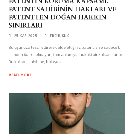
PATENTİN KORUMA KAPSAMI,
PATENT SAHİBİNİN HAKLARI VE
PATENTTEN DOĞAN HAKKIN
SINIRLARI
25 KAS 2025
FBCHUKUK
Buluşunuzu tescil ettirerek elde ettiğiniz patent, size sadece bir
isimden ibaret olmayan, tam anlamıyla hukuki bir kalkan sunar.
Bu kalkan, sahibine, buluşu...
READ MORE