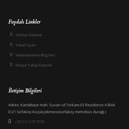
Faydalı Linkler
Online Ödeme
Yasal Uyarı
Vekalatname Bilgileri
Dosya Takip Sistemi
İletişim Bilgileri
Adres: Kartaltepe mah. Suvari cd Torkam E5 Residence A Blok
D:21 Sefaköy-Küçükçekmece(sefaköy metrobüs durağı )
+90 212 579 79 85