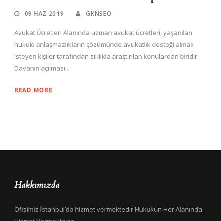
09 HAZ 2019
GKNSEO
Avukat Ücretleri Alanında uzman avukat ücretleri, yaşanılan
hukuki anlaşmazlıkların çözümünde avukatlık desteği almak
isteyen kişiler tarafından sıklıkla araştırılan konulardan biridir.
Davanın açılması...
READ MORE
Hakkımızda
Ofisimiz İstanbul’da hizmet vermektedir.Hukukun Her Alanında