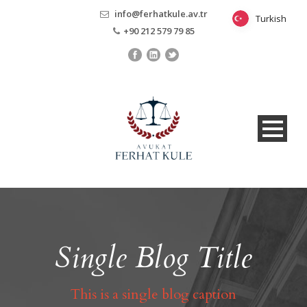
info@ferhatkule.av.tr
Turkish
Turkish
+90 212 579 79 85
Single Blog Title
This is a single blog caption