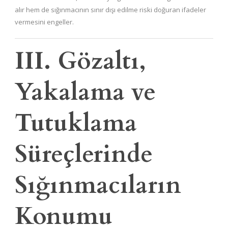
alır hem de sığınmacının sınır dışı edilme riski doğuran ifadeler
vermesini engeller.
III. Gözaltı,
Yakalama ve
Tutuklama
Süreçlerinde
Sığınmacıların
Konumu