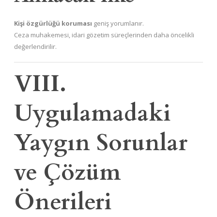
Kişi özgürlüğü koruması
geniş yorumlanır.
Ceza muhakemesi, idari gözetim süreçlerinden daha öncelikli
değerlendirilir.
VIII.
Uygulamadaki
Yaygın Sorunlar
ve Çözüm
Önerileri