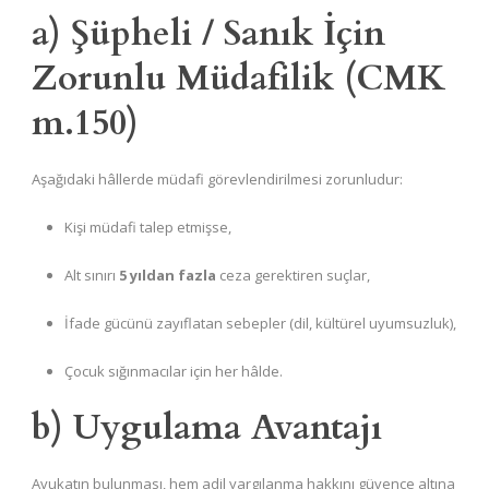
a) Şüpheli / Sanık İçin
Zorunlu Müdafilik (CMK
m.150)
Aşağıdaki hâllerde müdafi görevlendirilmesi zorunludur:
Kişi müdafi talep etmişse,
Alt sınırı
5 yıldan fazla
ceza gerektiren suçlar,
İfade gücünü zayıflatan sebepler (dil, kültürel uyumsuzluk),
Çocuk sığınmacılar için her hâlde.
b) Uygulama Avantajı
Avukatın bulunması, hem adil yargılanma hakkını güvence altına