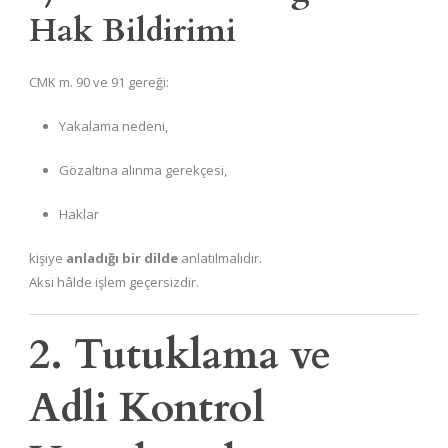
Hak Bildirimi
CMK m. 90 ve 91 gereği:
Yakalama nedeni,
Gözaltına alınma gerekçesi,
Haklar
kişiye
anladığı bir dilde
anlatılmalıdır.
Aksi hâlde işlem geçersizdir.
2. Tutuklama ve
Adli Kontrol