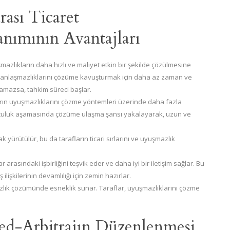
rası Ticaret
nımının Avantajları
mazlıkların daha hızlı ve maliyet etkin bir şekilde çözülmesine
ın anlaşmazlıklarını çözüme kavuşturmak için daha az zaman ve
amazsa, tahkim süreci başlar.
arın uyuşmazlıklarını çözme yöntemleri üzerinde daha fazla
uluculuk aşamasında çözüme ulaşma şansı yakalayarak, uzun ve
ak yürütülür, bu da tarafların ticari sırlarını ve uyuşmazlık
arasındaki işbirliğini teşvik eder ve daha iyi bir iletişim sağlar. Bu
lişkilerinin devamlılığı için zemin hazırlar.
zlık çözümünde esneklik sunar. Taraflar, uyuşmazlıklarını çözme
ed-Arbitrajın Düzenlenmesi