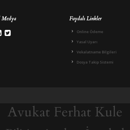
l Medya
Faydalı Linkler
Online Ödeme
Yasal Uyarı
Vekalatname Bilgileri
Dosya Takip Sistemi
Avukat Ferhat Kule