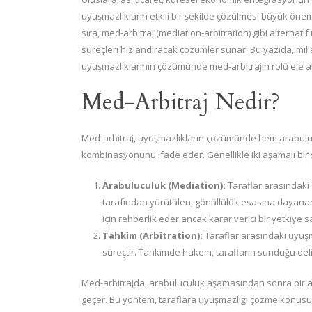
uyuşmazlıkların etkili bir şekilde çözülmesi büyük önem
sıra, med-arbitraj (mediation-arbitration) gibi alternat
süreçleri hızlandıracak çözümler sunar. Bu yazıda, mil
uyuşmazlıklarının çözümünde med-arbitrajın rolü ele al
Med-Arbitraj Nedir?
Med-arbitraj, uyuşmazlıkların çözümünde hem arabuluc
kombinasyonunu ifade eder. Genellikle iki aşamalı bir 
Arabuluculuk (Mediation):
Taraflar arasındaki 
tarafından yürütülen, gönüllülük esasına dayanan 
için rehberlik eder ancak karar verici bir yetkiye s
Tahkim (Arbitration):
Taraflar arasındaki uyuşm
süreçtir. Tahkimde hakem, tarafların sunduğu delill
Med-arbitrajda, arabuluculuk aşamasından sonra bir 
geçer. Bu yöntem, taraflara uyuşmazlığı çözme konusun