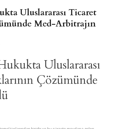
ukta Uluslararası Ticaret
zümünde Med-Arbitrajın
0
 Hukukta Uluslararası
klarının Çözümünde
lü
temel taşlarından biridir ve bu süreçte meydana gelen