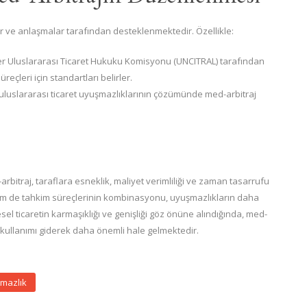
r ve anlaşmalar tarafından desteklenmektedir. Özellikle:
ler Uluslararası Ticaret Hukuku Komisyonu (UNCITRAL) tarafından
eçleri için standartları belirler.
 uluslararası ticaret uyuşmazlıklarının çözümünde med-arbitraj
bitraj, taraflara esneklik, maliyet verimliliği ve zaman tasarrufu
em de tahkim süreçlerinin kombinasyonu, uyuşmazlıkların daha
esel ticaretin karmaşıklığı ve genişliği göz önüne alındığında, med-
n kullanımı giderek daha önemli hale gelmektedir.
mazlık