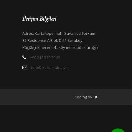
İletişim Bilgileri
Adres: Kartaltepe mah. Suvari cd Torkam
E5 Residence A Blok D:21 Sefaköy-
Küçükçekmece(sefaköy metrobüs durağı )
+90 212 579 79 85
info@ferhatkule.av.tr
Coding by
TK