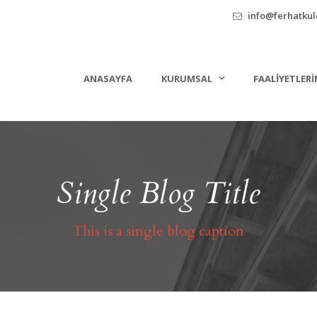
info@ferhatkule
ANASAYFA
KURUMSAL
FAALIYETLERI
Single Blog Title
This is a single blog caption