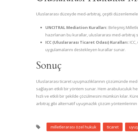
Uluslararası düzeyde med-arbitraj, çeşitli düzenlemele
UNCITRAL Mediation Kuralları:
Birleşmiş Millet
hazırlanan bu kurallar, uluslararası med-arbitraj sür
ICC (Uluslararası Ticaret Odası) Kuralları:
ICC,
uygulamalarını destekleyen kurallar sunar.
Sonuç
Uluslararası ticaret uyuşmazlıklarının çözümünde med-ar
sağlayan etkili bir yöntem sunar. Hem arabuluculuk h
hızlı ve etkili bir şekilde çözülmesini mümkün kılar. Kür
arbitraj gibi alternatif uyuşmazlık çözüm yöntemlerini
milletlerarası özel hukuk
ticaret
uyuş