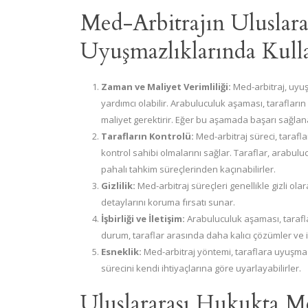
Med-Arbitrajın Uluslara
Uyuşmazlıklarında Kulla
Zaman ve Maliyet Verimliliği:
Med-arbitraj, uyuş
yardımcı olabilir. Arabuluculuk aşaması, taraflar
maliyet gerektirir. Eğer bu aşamada başarı sağlan
Tarafların Kontrolü:
Med-arbitraj süreci, tarafl
kontrol sahibi olmalarını sağlar. Taraflar, arab
pahalı tahkim süreçlerinden kaçınabilirler.
Gizlilik:
Med-arbitraj süreçleri genellikle gizli olar
detaylarını koruma fırsatı sunar.
İşbirliği ve İletişim:
Arabuluculuk aşaması, taraflar 
durum, taraflar arasında daha kalıcı çözümler ve iş i
Esneklik:
Med-arbitraj yöntemi, taraflara uyuşma
sürecini kendi ihtiyaçlarına göre uyarlayabilirler.
Uluslararası Hukukta M