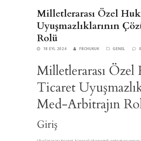
Milletlerarası Özel Huk
Uyuşmazlıklarının Çö
Rolü
18 EYL 2024
FBCHUKUK
GENEL
Milletlerarası Özel
Ticaret Uyuşmazlı
Med-Arbitrajın Ro
Giriş
Uluslararası ticaret, küresel ekonomik entegrasyonun 