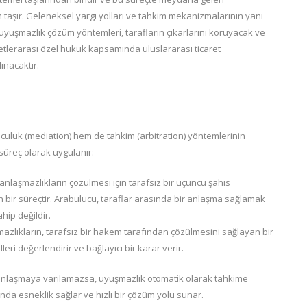
 taşır. Geleneksel yargı yolları ve tahkim mekanizmalarının yanı
if uyuşmazlık çözüm yöntemleri, tarafların çıkarlarını koruyacak ve
letlerarası özel hukuk kapsamında uluslararası ticaret
ınacaktır.
uluk (mediation) hem de tahkim (arbitration) yöntemlerinin
süreç olarak uygulanır:
anlaşmazlıkların çözülmesi için tarafsız bir üçüncü şahıs
bir süreçtir. Arabulucu, taraflar arasında bir anlaşma sağlamak
ahip değildir.
azlıkların, tarafsız bir hakem tarafından çözülmesini sağlayan bir
eri değerlendirir ve bağlayıcı bir karar verir.
anlaşmaya varılamazsa, uyuşmazlık otomatik olarak tahkime
da esneklik sağlar ve hızlı bir çözüm yolu sunar.