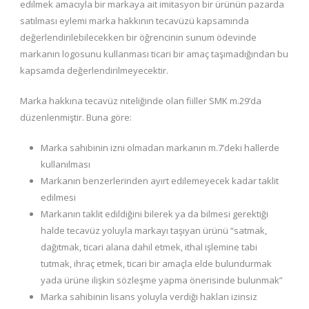
edilmek amacıyla bir markaya ait imitasyon bir ürünün pazarda
satılması eylemi marka hakkının tecavüzü kapsamında
değerlendirilebilecekken bir öğrencinin sunum ödevinde
markanın logosunu kullanması ticari bir amaç taşımadığından bu
kapsamda değerlendirilmeyecektir.
Marka hakkına tecavüz niteliğinde olan fiiller SMK m.29’da
düzenlenmiştir. Buna göre:
Marka sahibinin izni olmadan markanın m.7’deki hallerde
kullanılması
Markanın benzerlerinden ayırt edilemeyecek kadar taklit
edilmesi
Markanın taklit edildiğini bilerek ya da bilmesi gerektiği
halde tecavüz yoluyla markayı taşıyan ürünü “satmak,
dağıtmak, ticari alana dahil etmek, ithal işlemine tabi
tutmak, ihraç etmek, ticari bir amaçla elde bulundurmak
yada ürüne ilişkin sözleşme yapma önerisinde bulunmak”
Marka sahibinin lisans yoluyla verdiği hakları izinsiz