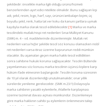
şekildedir: öncelikle marka ilgili olduğu ürünü/hizmeti
benzerlerinden ayırt edici nitelikte olmalıdır. Bunu sağlayan kişi
adı, şekil, resim, logo, harf, sayı, ürünün/ambalajın biçimi, üç
boyutlu şekil, renk, hatta tat ver koku da kanuni şartlara uymak
kaydıyla marka olarak tescil edilebilecektir.
[1]
Marka ve marka
tescilindeki mutlak/nispi ret nedenleri Sınai Mülkiyet Kanunu
(SMK) m. 4 – vd. maddelerinde düzenlenmiştir. Mutlak ret
nedenleri varsa hiçbir şekilde tescil söz konusu olamazken nisbî
ret nedenleri varsa itiraz üzerine başvurunun reddi mümkün
olacaktır. Bu aşamaları geçen marka hakkı tescil edildikten
sonra sahibine hukuki koruma sağlayacaktır. Tescilin Bültende
yayımlanması söz konusu marka tescilinin üçüncü kişilere karşı
hüküm ifade etmesinin başlangıcıdır. Tescilin koruma süresinin
de 10 yıl olarak düzenlendiği unutulmamalıdır; onar yıllık
sürelerde yenileme gerekecektir. (SMK m.23/1) Dolayısıyla
marka sahibinin yasaklı eylemlerle, ihlallerle karşılaşması
üzerine tazminat davası açması mümkündür. Düzenlemeye
göre marka hakkının sahibi şu eylemlerin önlenmesini talep