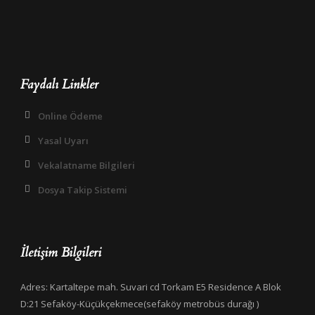
Faydalı Linkler
Online Ödeme
Yasal Uyarı
Vekalatname Bilgileri
Dosya Takip Sistemi
İletişim Bilgileri
Adres: Kartaltepe mah. Suvari cd Torkam E5 Residence A Blok
D:21 Sefaköy-Küçükçekmece(sefaköy metrobüs durağı )