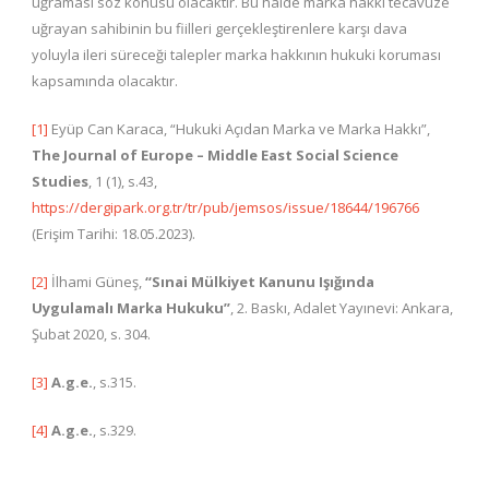
uğraması söz konusu olacaktır. Bu halde marka hakkı tecavüze
uğrayan sahibinin bu fiilleri gerçekleştirenlere karşı dava
yoluyla ileri süreceği talepler marka hakkının hukuki koruması
kapsamında olacaktır.
[1]
Eyüp Can Karaca, “Hukuki Açıdan Marka ve Marka Hakkı”,
The Journal of Europe – Middle East Social Science
Studies
, 1 (1), s.43,
https://dergipark.org.tr/tr/pub/jemsos/issue/18644/196766
(Erişim Tarihi: 18.05.2023).
[2]
İlhami Güneş,
“Sınai Mülkiyet Kanunu Işığında
Uygulamalı Marka Hukuku”
, 2. Baskı, Adalet Yayınevi: Ankara,
Şubat 2020, s. 304.
[3]
A.g.e.
, s.315.
[4]
A.g.e.
, s.329.