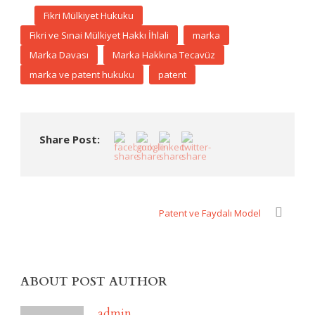
Fikri Mülkiyet Hukuku
Fikri ve Sınai Mülkiyet Hakkı İhlali
marka
Marka Davası
Marka Hakkına Tecavüz
marka ve patent hukuku
patent
Share Post:
Patent ve Faydalı Model
ABOUT POST AUTHOR
admin