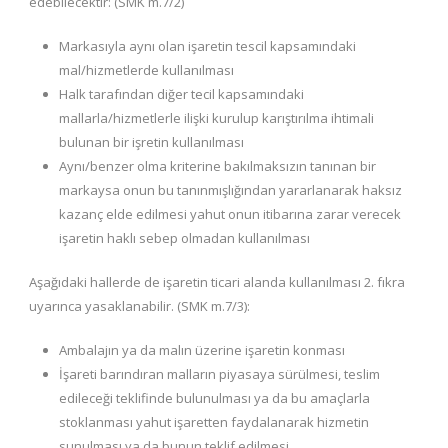
edebilecektir: (SMK m.7/2)
Markasıyla aynı olan işaretin tescil kapsamındaki
mal/hizmetlerde kullanılması
Halk tarafından diğer tecil kapsamındaki
mallarla/hizmetlerle ilişki kurulup karıştırılma ihtimali
bulunan bir işretin kullanılması
Aynı/benzer olma kriterine bakılmaksızın tanınan bir
markaysa onun bu tanınmışlığından yararlanarak haksız
kazanç elde edilmesi yahut onun itibarına zarar verecek
işaretin haklı sebep olmadan kullanılması
Aşağıdaki hallerde de işaretin ticari alanda kullanılması 2. fıkra
uyarınca yasaklanabilir. (SMK m.7/3):
Ambalajın ya da malın üzerine işaretin konması
İşareti barındıran malların piyasaya sürülmesi, teslim
edileceği teklifinde bulunulması ya da bu amaçlarla
stoklanması yahut işaretten faydalanarak hizmetin
sunulması ya da bunun teklif edilmesi