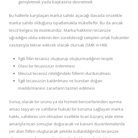
genişletmek yada başkasına devretmek
Bu hallerle karşılaşan marka sahibi açacağı davada öncelikle
marka sahibi olduğunu ispatlamakla mükelleftir. Bu da ancak
tescil belgesi ile mümkündür. Marka hakkının tecavüze
uğradığını iddia edenin ileri sürebileceği talepleri ortak hükümler
vasıtasıyla tekrar edecek olacak olursak (SMK m149):
İlgili fiilin tecavüz oluşturup oluşturmadığının tespiti
Olası bir tecavüzün önlenmesi
Mevcut tecavüz niteliğindeki fiillerin durdurulması
İlgili tecavüzün kaldırılması ve bundan doğan
maddi/manevi zararların tazmin edilmesi
Sonuç olarak bir ürünü ya da hizmeti benzerlerinden ayırma
amacı taşıyan ve sahibine hukuki bir koruma sağlayan marka
hakkı, sahibinin izni olmadan özellikle ticari kazanç elde etme
amacıyla ticari sonuçlar doğuracak ve kanuni düzenlemelerde
yer alan fiilleri oluşturacak şekilde kullanıldığında tecavüze