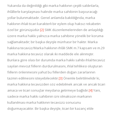
Yukarıda da değinildiği gibi marka hakkının çeşitli saldırılarla,
ihlâllerle karşılaşması halinde marka sahibinin başvuracağı
yollar bulunmaktadır. Genel anlamda bakıldığında, marka
hakkının ihlali ticari karakterli bir eylem olup haksız rekabetin
özel bir görünüşüdür.
[2]
SMK düzenlemelerinden de anlaşıldığı
üzere marka hakkı yalnızca marka sahibine yönelik bir koruma
sağlamaktadır; bir başka deyişle münhasır bir haktır. Marka
hakkına tecavüz/Marka hakkının ihlâli SMK m.7 kapsam ve m.29
marka hakkına tecavüz olarak iki maddede ele alınmıştır.
Bunlara göre olası bir durumda marka hakkı sahibi ihlal/tecavüz
sayılan mevcut fiillerin durdurulmasını, ihlal tehlikesi oluşturan
fiillerin önlenmesini yahut bu fiillerden doğan zararlarının
tazmin edilmesini isteyebilecektir.
[3]
Önemle belirtilmelidir ki,
marka hakkına tecavüzden söz edebilmek ancak ve ancak ticari
amaca ve ticari sonuçlar meydana getirmeye bağlıdır.
[4]
Yani,
sadece marka hakkı sahibinin izni olmaksızın markanın
kullanılması marka hakkının tecavüzü sonucunu
doğurmayacaktır. Bir başka deyişle, ticari bir kazanç elde