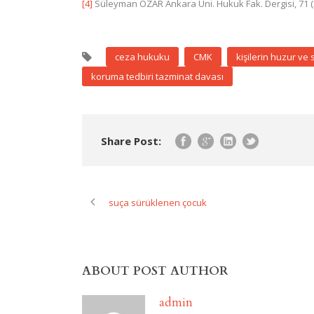
[4]
Süleyman ÖZAR Ankara Üni. Hukuk Fak. Dergisi, 71 (3)
ceza hukuku
CMK
kişilerin huzur v
koruma tedbiri tazminat davası
Share Post:
suça sürüklenen çocuk
ABOUT POST AUTHOR
admin