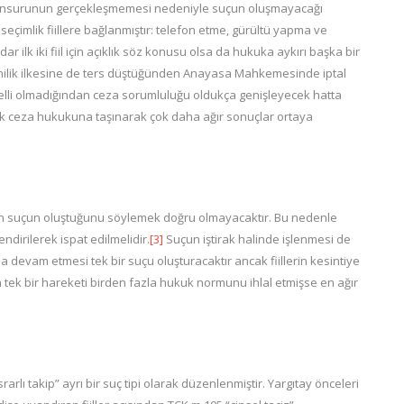
unsurunun gerçekleşmemesi nedeniyle suçun oluşmayacağı
çimlik fiillere bağlanmıştır: telefon etme, gürültü yapma ve
 ilk iki fiil için açıklık söz konusu olsa da hukuka aykırı başka bir
unilik ilkesine de ters düştüğünden Anayasa Mahkemesinde iptal
belli olmadığından ceza sorumluluğu oldukça genişleyecek hatta
 ceza hukukuna taşınarak çok daha ağır sonuçlar ortaya
en suçun oluştuğunu söylemek doğru olmayacaktır. Bu nedenle
dirilerek ispat edilmelidir.
[3]
Suçun iştirak halinde işlenmesi de
rla devam etmesi tek bir suçu oluşturacaktır ancak fiillerin kesintiye
 tek bir hareketi birden fazla hukuk normunu ihlal etmişse en ağır
arlı takip” ayrı bir suç tipi olarak düzenlenmiştir. Yargıtay önceleri