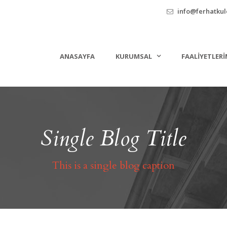
info@ferhatkule
ANASAYFA
KURUMSAL
FAALIYETLERI
Single Blog Title
This is a single blog caption