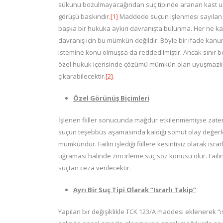
sükunu bozulmayacağından suç tipinde aranan kast 
görüşü baskındır.
[1]
Maddede suçun işlenmesi sayılan se
başka bir hukuka aykırı davranışta bulunma. Her ne kadar
davranış için bu mümkün değildir. Böyle bir ifade kan
istemine konu olmuşsa da reddedilmiştir. Ancak sınır 
özel hukuk içerisinde çözümü mümkün olan uyuşmazlık
çıkarabilecektir.
[2]
.
Özel Görünüş Biçimleri
İşlenen fiiller sonucunda mağdur etkilenmemişse zat
suçun teşebbüs aşamasında kaldığı somut olay değerlen
mümkündür. Failin işlediği fiillere kesintisiz olarak ısra
uğraması halinde zincirleme suç söz konusu olur. Failin
suçtan ceza verilecektir.
Ayrı Bir Suç Tipi Olarak “Israrlı Takip”
Yapılan bir değişiklikle TCK 123/A maddesi eklenerek “ısr