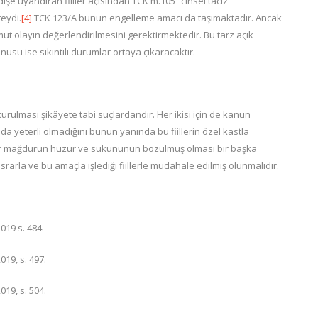
e uyandıran fiiller açısından TCK m.105 “cinsel taciz”
eydi.
[4]
TCK 123/A bunun engelleme amacı da taşımaktadır. Ancak
ut olayın değerlendirilmesini gerektirmektedir. Bu tarz açık
usu ise sıkıntılı durumlar ortaya çıkaracaktır.
urulması şikâyete tabi suçlardandır. Her ikisi için de kanun
da yeterli olmadığını bunun yanında bu fiillerin özel kastla
aber mağdurun huzur ve sükununun bozulmuş olması bir başka
ısrarla ve bu amaçla işlediği fiillerle müdahale edilmiş olunmalıdır.
019 s. 484.
019, s. 497.
019, s. 504.