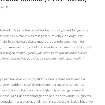
0
akkıdır. Yaşama hakkı, sağlıklı, huzurlu ve güvenli bir çevrede
 bir hak olmakla birlikte kişinin hürriyetiyle de doğrudan
müdahale ile bu hakka dokunulması beraberinde yaptırımları da
, hürriyete karşı suçlar bölümü altında düzenlenmiştir. TCK m.123
rla; telefon edilmesi, gürültü yapılması ya da aynı maksatla hukuka
âyeti üzerine faile üç aydan bir yıla kadar hapis cezası verilir.”
yaşam hakkı ve kişi hürriyetidir. Suçun işlenmesinde manevi
a göre maddede sayılı fiillerin işlenmesi suçun oluşmasında
zur ve sükununu bozma amacıyla işlenmiş olması gerekecektir.
 belirli özellikler aranmadığından herkes söz konusu suçun faili
 sonuçlarını algılayabiliyor olmasının gerektiği aksi halde huzur ve