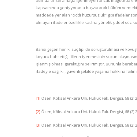
aslında cinsel amaçla işlenmeyen ancak mağdurda endiş
kapsamında geniş yoruma başvurarak hüküm vermekt
maddede yer alan “ciddi huzursuzluk” gibi ifadeler som
olmayan ifadeler özellikle kadına yönelik şiddet söz kon
Bahsi geçen her iki suç tipi de soruşturulması ve kovuşt
koyucu bahsettiği fillerin işlenmesinin suçun oluşmasın
işlenmiş olması gerektiğini belirtmiştir. Bununla ber
ifadeyle sağlıklı, güvenli şekilde yaşama hakkına failin 
[1]
Özen, Köksal Ankara Üni. Hukuk Fak. Dergisi, 68 (2) 2
[2]
Özen, Köksal Ankara Üni. Hukuk Fak. Dergisi, 68 (2) 2
[3]
Özen, Köksal Ankara Üni. Hukuk Fak. Dergisi, 68 (2) 2