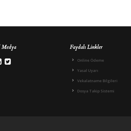
l Medya
Faydalı Linkler
Online Ödeme
Yasal Uyarı
Vekalatname Bilgileri
Dosya Takip Sistemi