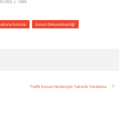
 2022, s. 1404.
e sükunu bozma
konut dokunulmazlığı
Trafik Kazası Nedeniyle Taksirle Yaralama