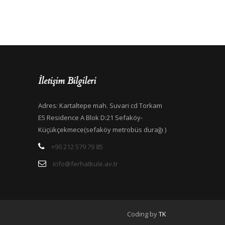
İletişim Bilgileri
Adres: Kartaltepe mah. Suvari cd Torkam
E5 Residence A Blok D:21 Sefaköy-
Küçükçekmece(sefaköy metrobüs durağı )
+90 212 579 79 85
info@ferhatkule.av.tr
Coding by
TK