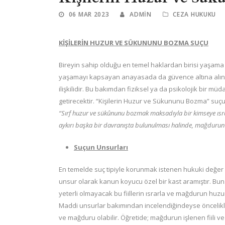
06 MAR 2023
ADMIN
CEZA HUKUKU
KİŞİLERİN HUZUR VE SÜKUNUNU BOZMA SUÇU
Bireyin sahip olduğu en temel haklardan birisi yaşama h
yaşamayı kapsayan anayasada da güvence altına alınmış
ilişkilidir. Bu bakımdan fiziksel ya da psikolojik bir 
getirecektir. “Kişilerin Huzur ve Sükununu Bozma” suçu
“Sırf huzur ve sükûnunu bozmak maksadıyla bir kimseye ısra
aykırı başka bir davranışta bulunulması halinde, mağdurun şik
Suçun Unsurları
En temelde suç tipiyle korunmak istenen hukuki değer 
unsur olarak kanun koyucu özel bir kast aramıştır. Bun
yeterli olmayacak bu fiillerin ısrarla ve mağdurun hu
Maddi unsurlar bakımından incelendiğindeyse öncelikle
ve mağduru olabilir. Öğretide; mağdurun işlenen fiili ve