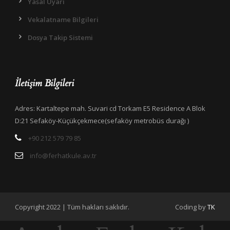
Yasal Uyarı
Vekalatname Bilgileri
Dosya Takip Sistemi
İletişim Bilgileri
Adres: Kartaltepe mah. Suvari cd Torkam E5 Residence A Blok
D:21 Sefaköy-Küçükçekmece(sefaköy metrobüs durağı )
+90 212 579 79 85
info@ferhatkule.av.tr
Copyright 2022 | Tüm hakları saklıdır.
Coding by
TK