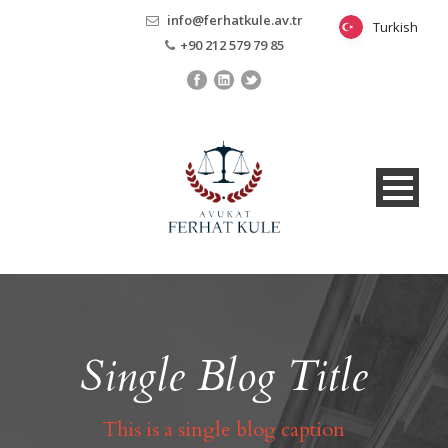
info@ferhatkule.av.tr
Turkish
Turkish
+90 212 579 79 85
Single Blog Title
This is a single blog caption