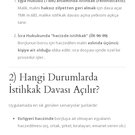
Eşya Hukuku (TMK) anlamında istihkak (reivindicatio):
Malik, malını
haksız zilyetten geri almak
için dava açar.
TMK m.683, malike istihkak davası açma yetkisini açıkça
tanır.
İcra Hukukunda “hacizde istihkak” (İİK 96-99):
Borçlunun borcu için haczedilen malın
aslında üçüncü
kişiye ait olduğu
iddia edilir; icra dosyası içinde özel bir
prosedür işler..
2) Hangi Durumlarda
İstihkak Davası Açılır?
Uygulamada en sık görülen senaryolar şunlardır:
Ev/işyeri haczinde
borçluya ait olmayan eşyaların
haczedilmesi (eş, ortak, şirket, kiralayan, emanet veren vb.)