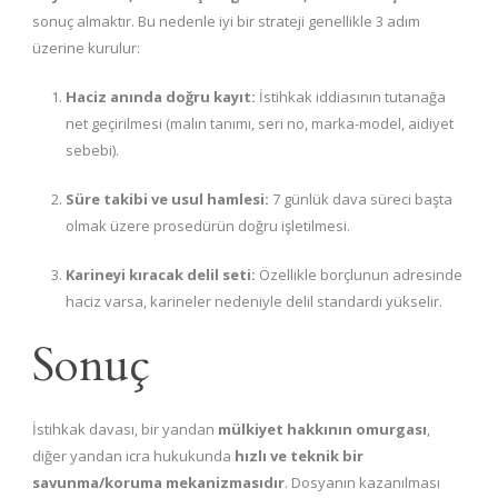
sonuç almaktır. Bu nedenle iyi bir strateji genellikle 3 adım
üzerine kurulur:
Haciz anında doğru kayıt:
İstihkak iddiasının tutanağa
net geçirilmesi (malın tanımı, seri no, marka-model, aidiyet
sebebi).
Süre takibi ve usul hamlesi:
7 günlük dava süreci başta
olmak üzere prosedürün doğru işletilmesi.
Karineyi kıracak delil seti:
Özellikle borçlunun adresinde
haciz varsa, karineler nedeniyle delil standardı yükselir.
Sonuç
İstihkak davası, bir yandan
mülkiyet hakkının omurgası
,
diğer yandan icra hukukunda
hızlı ve teknik bir
savunma/koruma mekanizmasıdır
. Dosyanın kazanılması