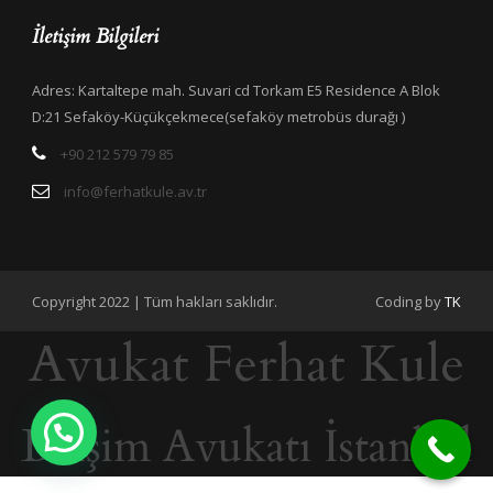
İletişim Bilgileri
Adres: Kartaltepe mah. Suvari cd Torkam E5 Residence A Blok
D:21 Sefaköy-Küçükçekmece(sefaköy metrobüs durağı )
+90 212 579 79 85
info@ferhatkule.av.tr
Copyright 2022 | Tüm hakları saklıdır.
Coding by
TK
Avukat Ferhat Kule
Bilişim Avukatı İstanbul