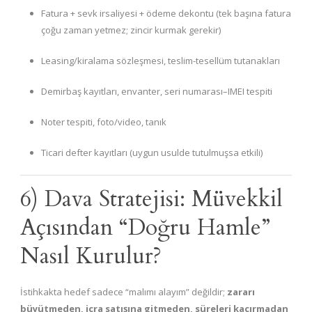
Fatura + sevk irsaliyesi + ödeme dekontu (tek başına fatura
çoğu zaman yetmez; zincir kurmak gerekir)
Leasing/kiralama sözleşmesi, teslim-tesellüm tutanakları
Demirbaş kayıtları, envanter, seri numarası–IMEI tespiti
Noter tespiti, foto/video, tanık
Ticari defter kayıtları (uygun usulde tutulmuşsa etkili)
6) Dava Stratejisi: Müvekkil
Açısından “Doğru Hamle”
Nasıl Kurulur?
İstihkakta hedef sadece “malımı alayım” değildir;
zararı
büyütmeden, icra satışına gitmeden, süreleri kaçırmadan