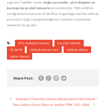
çoğu kez “haklılık” kadar;
doğru prosedür, süre disiplini ve
karineyi kıran delil mimarisi
ile mümkündür. TMK m.683’ün
verdiği temel koruma ile İİK 96-99’un öngördüğü hacizde istihkak
prosedürü doğru ayrıştırılmadığında, haklıyken kaybetmek
maalesef sık görülür.
97/a mülkiyet karinesi
hacizde istihkak
İİK 96 99
istihkak davası süre
istihkak iddiası
taşınır davası
Share Post:
Elatmanın Önlenmesi Davası (Müdahalenin Men’i) Nedir?
Tapu Siciline Güven İlkesi ve Sınırları (TMK 1023–1024)