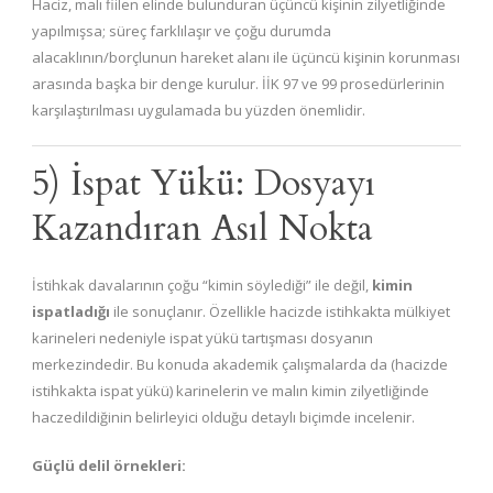
Haciz, malı fiilen elinde bulunduran üçüncü kişinin zilyetliğinde
yapılmışsa; süreç farklılaşır ve çoğu durumda
alacaklının/borçlunun hareket alanı ile üçüncü kişinin korunması
arasında başka bir denge kurulur. İİK 97 ve 99 prosedürlerinin
karşılaştırılması uygulamada bu yüzden önemlidir.
5) İspat Yükü: Dosyayı
Kazandıran Asıl Nokta
İstihkak davalarının çoğu “kimin söylediği” ile değil,
kimin
ispatladığı
ile sonuçlanır. Özellikle hacizde istihkakta mülkiyet
karineleri nedeniyle ispat yükü tartışması dosyanın
merkezindedir. Bu konuda akademik çalışmalarda da (hacizde
istihkakta ispat yükü) karinelerin ve malın kimin zilyetliğinde
haczedildiğinin belirleyici olduğu detaylı biçimde incelenir.
Güçlü delil örnekleri: