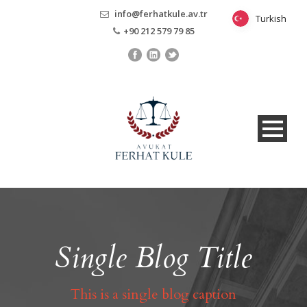
info@ferhatkule.av.tr
Turkish
Turkish
+90 212 579 79 85
Single Blog Title
This is a single blog caption