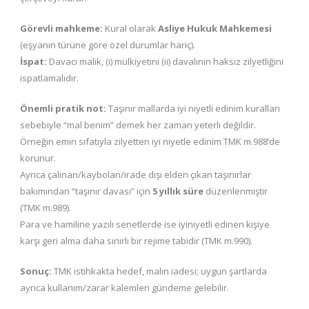
Görevli mahkeme:
Kural olarak
Asliye Hukuk Mahkemesi
(eşyanın türüne göre özel durumlar hariç).
İspat:
Davacı malik, (i) mülkiyetini (ii) davalının haksız zilyetliğini
ispatlamalıdır.
Önemli pratik not:
Taşınır mallarda iyi niyetli edinim kuralları
sebebiyle “mal benim” demek her zaman yeterli değildir.
Örneğin emin sıfatıyla zilyetten iyi niyetle edinim TMK m.988’de
korunur.
Ayrıca çalınan/kaybolan/irade dışı elden çıkan taşınırlar
bakımından “taşınır davası” için
5 yıllık süre
düzenlenmiştir
(TMK m.989).
Para ve hamiline yazılı senetlerde ise iyiniyetli edinen kişiye
karşı geri alma daha sınırlı bir rejime tabidir (TMK m.990).
Sonuç:
TMK istihkakta hedef, malın iadesi; uygun şartlarda
ayrıca kullanım/zarar kalemleri gündeme gelebilir.