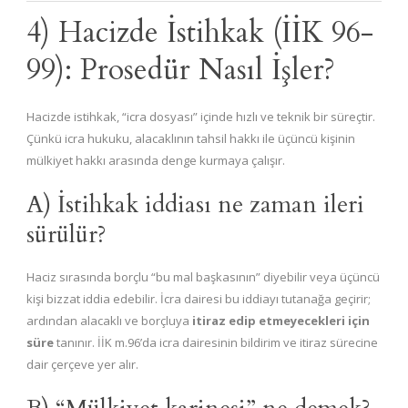
4) Hacizde İstihkak (İİK 96-
99): Prosedür Nasıl İşler?
Hacizde istihkak, “icra dosyası” içinde hızlı ve teknik bir süreçtir.
Çünkü icra hukuku, alacaklının tahsil hakkı ile üçüncü kişinin
mülkiyet hakkı arasında denge kurmaya çalışır.
A) İstihkak iddiası ne zaman ileri
sürülür?
Haciz sırasında borçlu “bu mal başkasının” diyebilir veya üçüncü
kişi bizzat iddia edebilir. İcra dairesi bu iddiayı tutanağa geçirir;
ardından alacaklı ve borçluya
itiraz edip etmeyecekleri için
süre
tanınır. İİK m.96’da icra dairesinin bildirim ve itiraz sürecine
dair çerçeve yer alır.