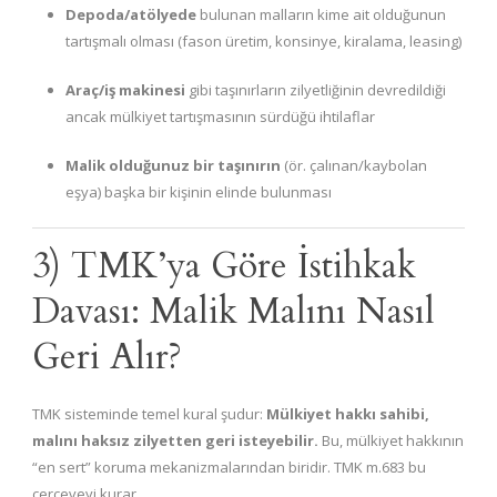
Depoda/atölyede
bulunan malların kime ait olduğunun
tartışmalı olması (fason üretim, konsinye, kiralama, leasing)
Araç/iş makinesi
gibi taşınırların zilyetliğinin devredildiği
ancak mülkiyet tartışmasının sürdüğü ihtilaflar
Malik olduğunuz bir taşınırın
(ör. çalınan/kaybolan
eşya) başka bir kişinin elinde bulunması
3) TMK’ya Göre İstihkak
Davası: Malik Malını Nasıl
Geri Alır?
TMK sisteminde temel kural şudur:
Mülkiyet hakkı sahibi,
malını haksız zilyetten geri isteyebilir.
Bu, mülkiyet hakkının
“en sert” koruma mekanizmalarından biridir. TMK m.683 bu
çerçeveyi kurar.