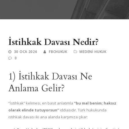
İstihkak Davası Nedir?
30 OCA 2026
FBCHUKUK
MEDENI HUKUK
0
1) İstihkak Davası Ne
Anlama Gelir?
“İstihkak” kelimesi, en basit anlatımla
“bu mal benim; haksız
olarak elinde tutuyorsun”
iddiasıdır. Türk hukukunda
istihkak davası iki ana alanda karşımıza çıkar: