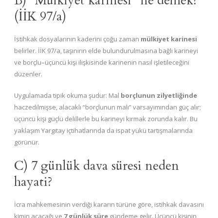
B) “Mülkiyet karinesi” ne demek?
(İİK 97/a)
İstihkak dosyalarının kaderini çoğu zaman
mülkiyet karinesi
belirler. İİK 97/a, taşınırın elde bulundurulmasına bağlı karineyi
ve borçlu–üçüncü kişi ilişkisinde karinenin nasıl işletileceğini
düzenler.
Uygulamada tipik okuma şudur: Mal
borçlunun zilyetliğinde
haczedilmişse, alacaklı “borçlunun malı” varsayımından güç alır;
üçüncü kişi güçlü delillerle bu karineyi kırmak zorunda kalır. Bu
yaklaşım Yargıtay içtihatlarında da ispat yükü tartışmalarında
görünür.
C) 7 günlük dava süresi neden
hayati?
İcra mahkemesinin verdiği kararın türüne göre, istihkak davasını
kimin açacağı ve
7 günlük süre
gündeme gelir. Üçüncü kişinin,