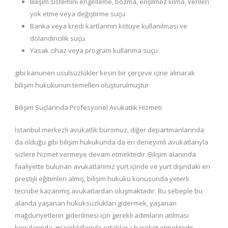
Bilişim sistemini engelleme, bozma, erişilmez kılma, verileri
yok etme veya değiştirme suçu
Banka veya kredi kartlarının kötüye kullanılması ve
dolandırıcılık suçu
Yasak cihaz veya program kullanma suçu
gibi kanunen usulsüzlükler kesin bir çerçeve içine alınarak
bilişim hukukunun temelleri oluşturulmuştur.
Bilişim Suçlarında Profesyonel Avukatlık Hizmeti
İstanbul merkezli avukatlık büromuz, diğer departmanlarında
da olduğu gibi bilişim hukukunda da en deneyimli avukatlarıyla
sizlere hizmet vermeye devam etmektedir. Bilişim alanında
faaliyette bulunan avukatlarımız yurt içinde ve yurt dışındaki en
prestijli eğitimleri almış, bilişim hukuku konusunda yeterli
tecrübe kazanmış avukatlardan oluşmaktadır. Bu sebeple bu
alanda yaşanan hukuksuzlukları gidermek, yaşanan
mağduriyetlerin giderilmesi için gerekli adımların atılması
konularında, müvekkilleriyle ortaklaşa hareket etmektedir.