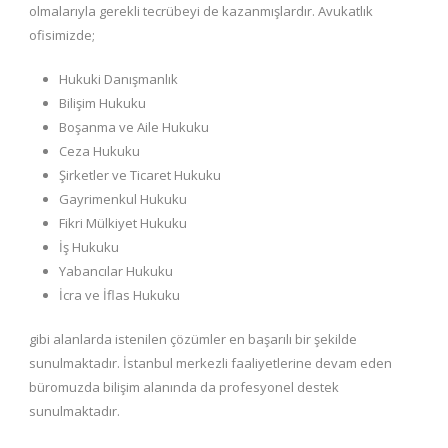
olmalarıyla gerekli tecrübeyi de kazanmışlardır. Avukatlık
ofisimizde;
Hukuki Danışmanlık
Bilişim Hukuku
Boşanma ve Aile Hukuku
Ceza Hukuku
Şirketler ve Ticaret Hukuku
Gayrimenkul Hukuku
Fikri Mülkiyet Hukuku
İş Hukuku
Yabancılar Hukuku
İcra ve İflas Hukuku
gibi alanlarda istenilen çözümler en başarılı bir şekilde
sunulmaktadır. İstanbul merkezli faaliyetlerine devam eden
büromuzda bilişim alanında da profesyonel destek
sunulmaktadır.