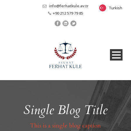
info@ferhatkule.av.tr
Turkish
Turkish
+90 212 579 79 85
Single Blog Title
This is a single blog caption