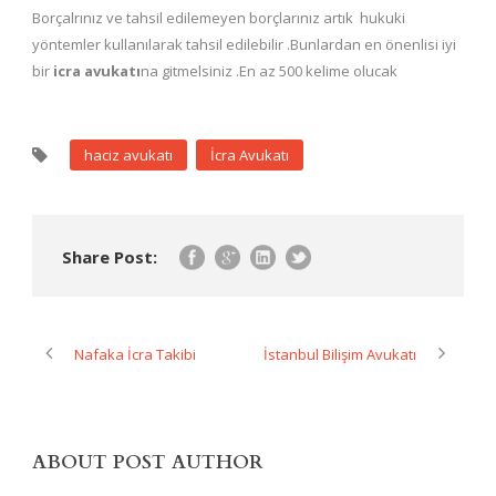
Borçalrınız ve tahsil edilemeyen borçlarınız artık hukuki
yöntemler kullanılarak tahsil edilebilir .Bunlardan en önenlisi iyi
bir
icra avukatı
na gitmelsiniz .En az 500 kelime olucak
haciz avukatı
İcra Avukatı
Share Post:
Nafaka İcra Takibi
İstanbul Bilişim Avukatı
ABOUT POST AUTHOR