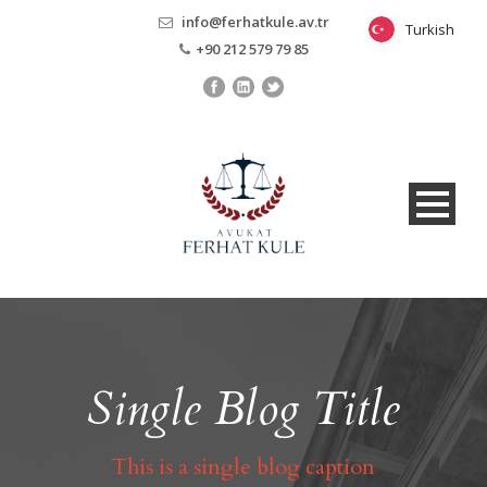
info@ferhatkule.av.tr
Turkish
Turkish
+90 212 579 79 85
Single Blog Title
This is a single blog caption