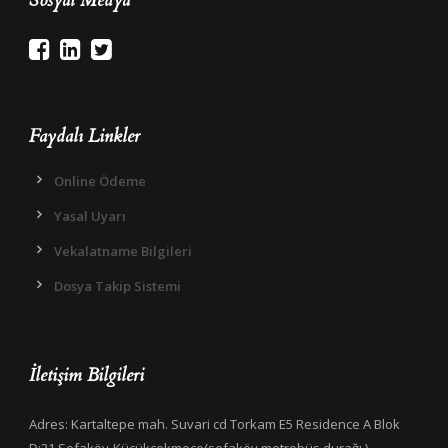
Sosyal Medya
Faydalı Linkler
Online Ödeme
Yasal Uyarı
Vekalatname Bilgileri
Dosya Takip Sistemi
İletişim Bilgileri
Adres: Kartaltepe mah. Suvari cd Torkam E5 Residence A Blok
D:21 Sefaköy-Küçükçekmece(sefaköy metrobüs durağı )