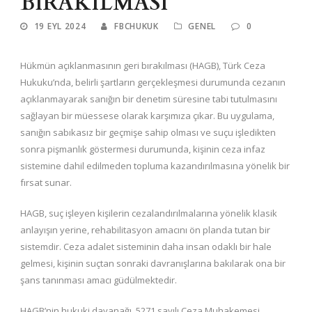
BIRAKILMASI
19 EYL 2024
FBCHUKUK
GENEL
0
Hükmün açıklanmasının geri bırakılması (HAGB), Türk Ceza
Hukuku’nda, belirli şartların gerçekleşmesi durumunda cezanın
açıklanmayarak sanığın bir denetim süresine tabi tutulmasını
sağlayan bir müessese olarak karşımıza çıkar. Bu uygulama,
sanığın sabıkasız bir geçmişe sahip olması ve suçu işledikten
sonra pişmanlık göstermesi durumunda, kişinin ceza infaz
sistemine dahil edilmeden topluma kazandırılmasına yönelik bir
fırsat sunar.
HAGB, suç işleyen kişilerin cezalandırılmalarına yönelik klasik
anlayışın yerine, rehabilitasyon amacını ön planda tutan bir
sistemdir. Ceza adalet sisteminin daha insan odaklı bir hale
gelmesi, kişinin suçtan sonraki davranışlarına bakılarak ona bir
şans tanınması amacı güdülmektedir.
HAGB’nin hukuki dayanağı, 5271 sayılı Ceza Muhakemesi