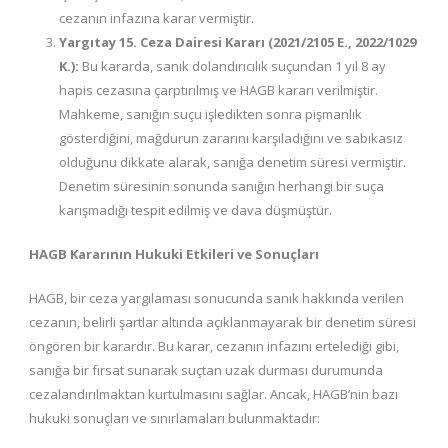
cezanın infazına karar vermiştir.
Yargıtay 15. Ceza Dairesi Kararı (2021/2105 E., 2022/1029
K.):
Bu kararda, sanık dolandırıcılık suçundan 1 yıl 8 ay
hapis cezasına çarptırılmış ve HAGB kararı verilmiştir.
Mahkeme, sanığın suçu işledikten sonra pişmanlık
gösterdiğini, mağdurun zararını karşıladığını ve sabıkasız
olduğunu dikkate alarak, sanığa denetim süresi vermiştir.
Denetim süresinin sonunda sanığın herhangi bir suça
karışmadığı tespit edilmiş ve dava düşmüştür.
HAGB Kararının Hukuki Etkileri ve Sonuçları
HAGB, bir ceza yargılaması sonucunda sanık hakkında verilen
cezanın, belirli şartlar altında açıklanmayarak bir denetim süresi
öngören bir karardır. Bu karar, cezanın infazını ertelediği gibi,
sanığa bir fırsat sunarak suçtan uzak durması durumunda
cezalandırılmaktan kurtulmasını sağlar. Ancak, HAGB’nin bazı
hukuki sonuçları ve sınırlamaları bulunmaktadır: