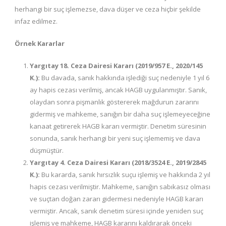
herhangi bir suç işlemezse, dava düşer ve ceza hiçbir şekilde
infaz edilmez.
Örnek Kararlar
Yargıtay 18. Ceza Dairesi Kararı (2019/957 E., 2020/145
K.):
Bu davada, sanık hakkında işlediği suç nedeniyle 1 yıl 6
ay hapis cezası verilmiş, ancak HAGB uygulanmıştır. Sanık,
olaydan sonra pişmanlık göstererek mağdurun zararını
gidermiş ve mahkeme, sanığın bir daha suç işlemeyeceğine
kanaat getirerek HAGB kararı vermiştir. Denetim süresinin
sonunda, sanık herhangi bir yeni suç işlememiş ve dava
düşmüştür.
Yargıtay 4. Ceza Dairesi Kararı (2018/3524 E., 2019/2845
K.):
Bu kararda, sanık hırsızlık suçu işlemiş ve hakkında 2 yıl
hapis cezası verilmiştir. Mahkeme, sanığın sabıkasız olması
ve suçtan doğan zararı gidermesi nedeniyle HAGB kararı
vermiştir. Ancak, sanık denetim süresi içinde yeniden suç
işlemiş ve mahkeme, HAGB kararını kaldırarak önceki