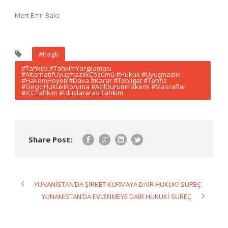
Mert Emir Balcı
#hagb
#Tahkim #TahkimYargılaması
#AlternatifUyuşmazlıkÇözümü #Hukuk #Uyuşmazlık
#HakemHeyeti #Dava #Karar #Tebligat #Tenfiz
#GeçiciHukukiKoruma #AcilDurumHakemi #Masraflar
#ICCTahkim #UluslararasıTahkim
Share Post:
YUNANİSTAN’DA ŞİRKET KURMAYA DAİR HUKUKİ SÜREÇ
YUNANİSTAN’DA EVLENMEYE DAİR HUKUKİ SÜREÇ