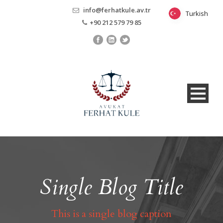
info@ferhatkule.av.tr
Turkish
Turkish
+90 212 579 79 85
Single Blog Title
This is a single blog caption