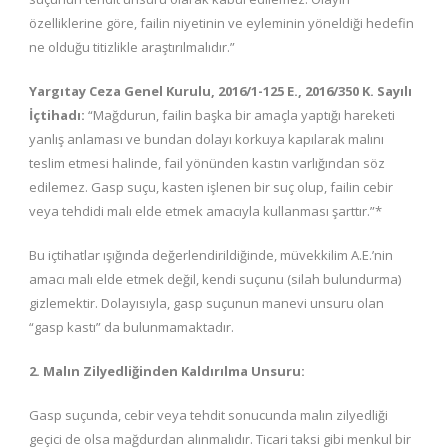
özelliklerine göre, failin niyetinin ve eyleminin yöneldiği hedefin
ne olduğu titizlikle araştırılmalıdır.”
Yargıtay Ceza Genel Kurulu, 2016/1-125 E., 2016/350 K. Sayılı
İçtihadı:
“Mağdurun, failin başka bir amaçla yaptığı hareketi
yanlış anlaması ve bundan dolayı korkuya kapılarak malını
teslim etmesi halinde, fail yönünden kastın varlığından söz
edilemez. Gasp suçu, kasten işlenen bir suç olup, failin cebir
veya tehdidi malı elde etmek amacıyla kullanması şarttır.”*
Bu içtihatlar ışığında değerlendirildiğinde, müvekkilim A.E.’nin
amacı malı elde etmek değil, kendi suçunu (silah bulundurma)
gizlemektir. Dolayısıyla, gasp suçunun manevi unsuru olan
“gasp kastı” da bulunmamaktadır.
2. Malın Zilyedliğinden Kaldırılma Unsuru:
Gasp suçunda, cebir veya tehdit sonucunda malın zilyedliği
geçici de olsa mağdurdan alınmalıdır. Ticari taksi gibi menkul bir