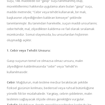
suçu, 148. maddede ise “gasp” suçu tanımlanmış olup,
müvekkillerimiz hakkında uygulama alanı bulan “gasp” suçu,
madde metninde; “Cebir veya tehdit kullanarak, bir malı,
başkasının zilyedliğinden kaldıran kimseye” şeklinde
tanımlanmıştır. Bu tanımdan hareketle, suçun maddi unsurlarını;
cebir/tehdit, mal, zilyedlikten kaldırma ve fail olarak sıralamak
mümkündür. Somut olayımızda, bu unsurlardan hiçbirinin
oluşmadığı açıktır.
1. Cebir veya Tehdit Unsuru:
Gasp suçunun temel ve olmazsa olmaz unsuru, malın
zilyedliğinin kaldırılmasında “cebir” veya “tehdit”in
kullanılmasıdır.
Cebir
: Mağdurun, malı teslime mecbur bırakılacak şekilde
fiziksel gücünün kırılması, bedensel veya ruhsal bütünlüğüne
yönelik fiili bir müdahaledir. Yargıtay, cebrin şiddetinin, malın
teslimini sağlayacak ölçüde olması gerektiğini vurgular.
Tehdit:
Mağdurun, ileride gerçekleşeceğinden korktuğu bir