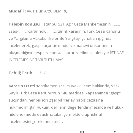
Müdafii :
Av. Paluri Arzu DEMİRÇİ
Talebin Konusu
: İstanbul 531. Ağır Ceza Mahkemesinin ……..
Esas- ……. Karar nolu, …….. tarihli kararının, Türk Ceza Kanunu
ve Yargılama Hukuku ilkeleri ile Yargıtay içtihatları ışığında
incelenerek, gasp suçunun maddi ve manevi unsurlarının
oluşmadığının tespiti ve beraat kararı verilmesi talebiyle İSTİNAF
İNCELEMESİNE TABİ TUTULMASI.
Tebliğ Tarihi
: …/…/……
Kararın Özeti
:Mahkemenizce, müvekkillerim hakkında, 5237
Sayılı Türk Ceza Kanunu’nun 148. maddesi kapsamında “gasp”
suçundan, her biri için 2’şer yıl 1’er ay hapis cezasına
hükmedilmiştir. Hüküm, delillerin değerlendirilmesinde ve hukuki
nitelendirmede esaslı hatalar içermekte olup, istinaf
incelemesini gerektirmektedir.