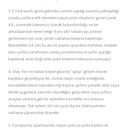
3. E-5 karayolu güzergahında, Levent sapağı civarına yaklaşıldığı
sırada, yolda trafik denetimi yapan polis ekiplerini gören sanık
A.E., üzerinde kanunsuz olarak bulundurduğu ve bir
arkadaşından temin ettiği “kuru sıkı” tabancayı, polisin
görmemesi için araç içinde saklama telaşına kapılmıştır.
Müvekkilim A.E.’nin bu ani ve şüphe uyandırıcı hareketi, müşteki
taksi şoförü tarafından yanlış yorumlanmış ve şoför, paniğe
kapılarak aracı doğrudan polis kontrol noktasına sürmüştür.
4. Olay, her ne kadar başlangıçta bir “gasp” girişimi olarak
kayıtlara geçirilmişse de, somut olayın özüne inildiğinde,
müvekkillerimizin taksiden inip kaçma, şoföre yönelik cebir veya
tehdit uygulama, taksinin zilyedliğini gasp etme veya şoförü
araçtan çıkarma gibi bir eylemleri kesinlikle söz konusu
olmamıştır. Tek eylem, A.E.’nin yasa dışı bir silahı polisten
saklama çabasından ibarettir.
5. Soruşturma aşamasında, olayın şoku ve polis baskısı ile