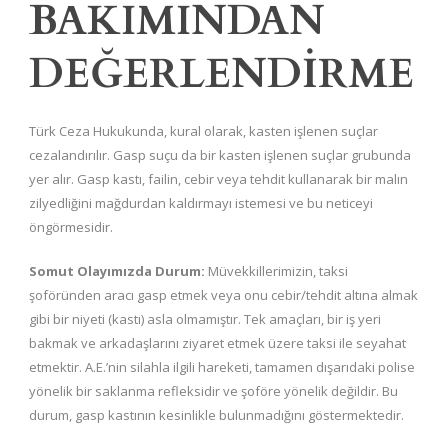
BAKIMINDAN
DEĞERLENDİRME
Türk Ceza Hukukunda, kural olarak, kasten işlenen suçlar
cezalandırılır. Gasp suçu da bir kasten işlenen suçlar grubunda
yer alır. Gasp kastı, failin, cebir veya tehdit kullanarak bir malın
zilyedliğini mağdurdan kaldırmayı istemesi ve bu neticeyi
öngörmesidir.
Somut Olayımızda Durum:
Müvekkillerimizin, taksi
şoföründen aracı gasp etmek veya onu cebir/tehdit altına almak
gibi bir niyeti (kastı) asla olmamıştır. Tek amaçları, bir iş yeri
bakmak ve arkadaşlarını ziyaret etmek üzere taksi ile seyahat
etmektir. A.E.’nin silahla ilgili hareketi, tamamen dışarıdaki polise
yönelik bir saklanma refleksidir ve şoföre yönelik değildir. Bu
durum, gasp kastının kesinlikle bulunmadığını göstermektedir.