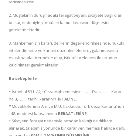
tartışmasızdır.
2. Müştekinin duruşmadaki feragat beyanı, şikayete bağlı olan
bu suç nedeniyle yürütülen kamu davasının düşmesini
gerektirmektedir.
3. Mahkemenizin kararı, delillerin değerlendirilmesinde, hukuki
nitelendirmede ve kanuni düzenlemelerin uygulanmasında
esaslı hatalar içermekte olup, istinaf incelemesi ile ortadan
kaldırılması gerekmektedir.
Bu sebeplerle
;
* İstanbul 531. Ağır Ceza Mahkemesinin …….. Esas- ……. Karar
nolu, …….. tarihli kararının
İPTALİNE,
* Müvekkillerimiz A.E. ve M.U. hakkında, Türk Ceza Kanunu’nun
148. maddesi kapsamında
BERAATLERİNE,
* Şikayetin feragat nedeniyle ortadan kalktığı da dikkate
alınarak, talebimiz yönünde bir karar verilmemesi halinde dahi,
en azından
KAMU DAVASININ DÜŞMESİNE,