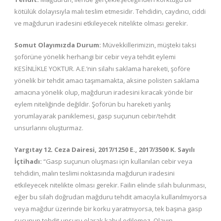
kötülük dolayısıyla malı teslim etmesidir. Tehdidin, caydırıcı, ciddi
ve mağdurun iradesini etkileyecek nitelikte olması gerekir.
Somut Olayımızda Durum:
Müvekkillerimizin, müşteki taksi
şoförüne yönelik herhangi bir cebir veya tehdit eylemi
KESİNLİKLE YOKTUR. A.E.’nin silahı saklama hareketi, şoföre
yönelik bir tehdit amacı taşımamakta, aksine polisten saklama
amacına yönelik olup, mağdurun iradesini kıracak yönde bir
eylem niteliğinde değildir. Şoförün bu hareketi yanlış
yorumlayarak paniklemesi, gasp suçunun cebir/tehdit
unsurlarını oluşturmaz.
Yargıtay 12. Ceza Dairesi, 2017/1250 E., 2017/3500 K. Sayılı
İçtihadı:
“Gasp suçunun oluşması için kullanılan cebir veya
tehdidin, malın teslimi noktasında mağdurun iradesini
etkileyecek nitelikte olması gerekir. Failin elinde silah bulunması,
eğer bu silah doğrudan mağduru tehdit amacıyla kullanılmıyorsa
veya mağdur üzerinde bir korku yaratmıyorsa, tek başına gasp
suçunun tehdit unsuru olarak kabul edilemez. Olayın