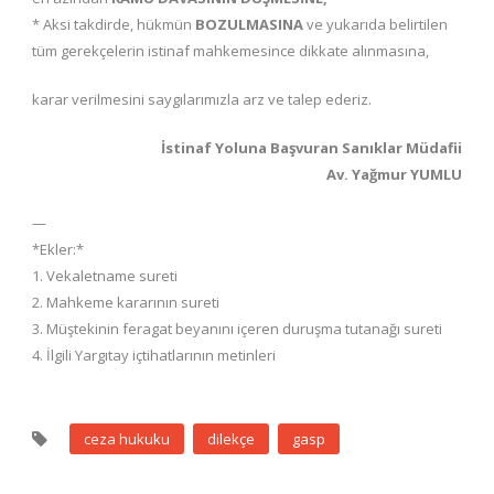
* Aksi takdirde, hükmün
BOZULMASINA
ve yukarıda belirtilen
tüm gerekçelerin istinaf mahkemesince dikkate alınmasına,
karar verilmesini saygılarımızla arz ve talep ederiz.
İstinaf Yoluna Başvuran Sanıklar Müdafii
Av. Yağmur YUMLU
—
*Ekler:*
1. Vekaletname sureti
2. Mahkeme kararının sureti
3. Müştekinin feragat beyanını içeren duruşma tutanağı sureti
4. İlgili Yargıtay içtihatlarının metinleri
ceza hukuku
dilekçe
gasp