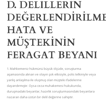
D. DELİLLERİN
DEĞERLENDİRİLME
HATA VE
MÜŞTEKİNİN
FERAGAT BEYANI
1. Mahkemeniz hükmünü büyük ölçüde, soruşturma
aşamasında alınan ve olayın şok etkisiyle, polis telkiniyle veya
yanlış anlaşılma ile oluşmuş olan müşteki ifadelerine
dayandırmıştır. Oysa ceza muhakemesi hukukunda,
duruşmadaki beyanlar, hazırlık soruşturmasındaki beyanlara
nazaran daha üstün bir delil değerine sahiptir.