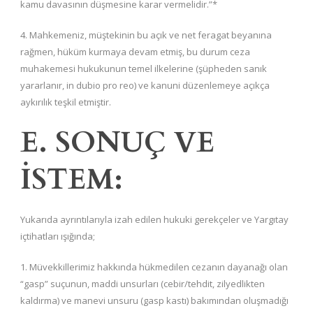
kamu davasının düşmesine karar vermelidir.”*
4. Mahkemeniz, müştekinin bu açık ve net feragat beyanına
rağmen, hüküm kurmaya devam etmiş, bu durum ceza
muhakemesi hukukunun temel ilkelerine (şüpheden sanık
yararlanır, in dubio pro reo) ve kanuni düzenlemeye açıkça
aykırılık teşkil etmiştir.
E. SONUÇ VE
İSTEM:
Yukarıda ayrıntılarıyla izah edilen hukuki gerekçeler ve Yargıtay
içtihatları ışığında;
1. Müvekkillerimiz hakkında hükmedilen cezanın dayanağı olan
“gasp” suçunun, maddi unsurları (cebir/tehdit, zilyedlikten
kaldırma) ve manevi unsuru (gasp kastı) bakımından oluşmadığı