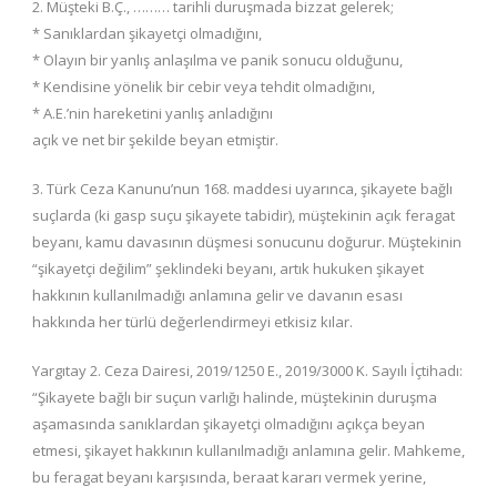
2. Müşteki B.Ç., ……… tarihli duruşmada bizzat gelerek;
* Sanıklardan şikayetçi olmadığını,
* Olayın bir yanlış anlaşılma ve panik sonucu olduğunu,
* Kendisine yönelik bir cebir veya tehdit olmadığını,
* A.E.’nin hareketini yanlış anladığını
açık ve net bir şekilde beyan etmiştir.
3. Türk Ceza Kanunu’nun 168. maddesi uyarınca, şikayete bağlı
suçlarda (ki gasp suçu şikayete tabidir), müştekinin açık feragat
beyanı, kamu davasının düşmesi sonucunu doğurur. Müştekinin
“şikayetçi değilim” şeklindeki beyanı, artık hukuken şikayet
hakkının kullanılmadığı anlamına gelir ve davanın esası
hakkında her türlü değerlendirmeyi etkisiz kılar.
Yargıtay 2. Ceza Dairesi, 2019/1250 E., 2019/3000 K. Sayılı İçtihadı:
“Şikayete bağlı bir suçun varlığı halinde, müştekinin duruşma
aşamasında sanıklardan şikayetçi olmadığını açıkça beyan
etmesi, şikayet hakkının kullanılmadığı anlamına gelir. Mahkeme,
bu feragat beyanı karşısında, beraat kararı vermek yerine,