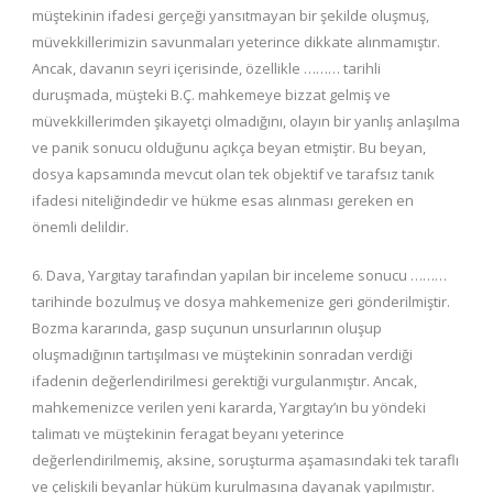
müştekinin ifadesi gerçeği yansıtmayan bir şekilde oluşmuş,
müvekkillerimizin savunmaları yeterince dikkate alınmamıştır.
Ancak, davanın seyri içerisinde, özellikle ……… tarihli
duruşmada, müşteki B.Ç. mahkemeye bizzat gelmiş ve
müvekkillerimden şikayetçi olmadığını, olayın bir yanlış anlaşılma
ve panik sonucu olduğunu açıkça beyan etmiştir. Bu beyan,
dosya kapsamında mevcut olan tek objektif ve tarafsız tanık
ifadesi niteliğindedir ve hükme esas alınması gereken en
önemli delildir.
6. Dava, Yargıtay tarafından yapılan bir inceleme sonucu ………
tarihinde bozulmuş ve dosya mahkemenize geri gönderilmiştir.
Bozma kararında, gasp suçunun unsurlarının oluşup
oluşmadığının tartışılması ve müştekinin sonradan verdiği
ifadenin değerlendirilmesi gerektiği vurgulanmıştır. Ancak,
mahkemenizce verilen yeni kararda, Yargıtay’ın bu yöndeki
talimatı ve müştekinin feragat beyanı yeterince
değerlendirilmemiş, aksine, soruşturma aşamasındaki tek taraflı
ve çelişkili beyanlar hüküm kurulmasına dayanak yapılmıştır.