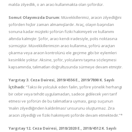
malda zilyedlik, o an aracı kullanmakta olan şofördür.
Somut Olayımızda Durum:
Müvekkillerimiz, aracın zilyedliğini
şoförden hiçbir zaman almamışlardır. Araç, olayın başından
sonuna kadar müşteki şoförün fiziki hakimiyeti ve kullanımı
altında kalmıştır. Şoför, aracı kendi iradesiyle, polis noktasına
sürmüştür. Müvekkillerimizin aracı kullanma, şoförü araçtan
çıkarma veya aracın kontrolünü ele geçirme gibi bir eylemleri
kesinlikle yoktur. Aksine, şoför, yolcularını taşıma sözleşmesi
kapsamında, talimatları doğrultusunda sürmeye devam etmiştir.
Yargıtay 3. Ceza Dairesi, 2019/4556 E., 2019/7890 K. Sayılı
İçtihadı:
“Taksi ile yolculuk eden failin, şoföre yönelik herhangi
bir cebir veya tehdit uygulamadan, sadece gidilecek yeri tarif
etmesi ve şoförün de bu talimatlara uyması, gasp suçunun
‘malın zilyedliğinden kaldırılması’ unsurunu oluşturmaz. Zira
aracın zilyedliği ve fiziki hakimiyeti şoförde devam etmektedir.”*
Yargıtay 12. Ceza Dairesi, 2018/2020 E., 2018/4512 K. Sayılı