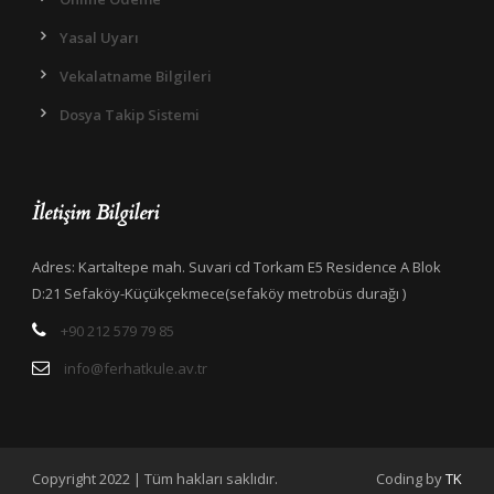
Yasal Uyarı
Vekalatname Bilgileri
Dosya Takip Sistemi
İletişim Bilgileri
Adres: Kartaltepe mah. Suvari cd Torkam E5 Residence A Blok
D:21 Sefaköy-Küçükçekmece(sefaköy metrobüs durağı )
+90 212 579 79 85
info@ferhatkule.av.tr
Copyright 2022 | Tüm hakları saklıdır.
Coding by
TK