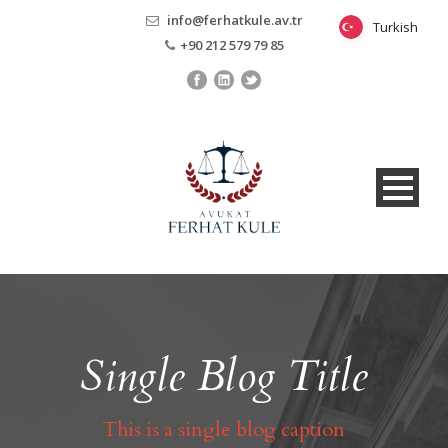
info@ferhatkule.av.tr
Turkish
Turkish
+90 212 579 79 85
Single Blog Title
This is a single blog caption