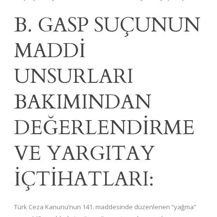
B. GASP SUÇUNUN
MADDİ
UNSURLARI
BAKIMINDAN
DEĞERLENDİRME
VE YARGITAY
İÇTİHATLARI:
Türk Ceza Kanunu’nun 141. maddesinde düzenlenen “yağma”