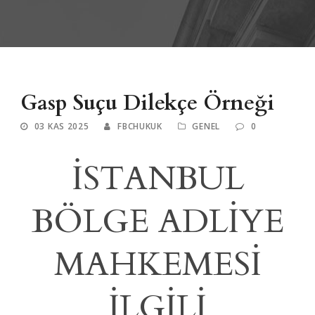
Gasp Suçu Dilekçe Örneği
03 KAS 2025
FBCHUKUK
GENEL
0
İSTANBUL
BÖLGE ADLİYE
MAHKEMESİ
İLGİLİ