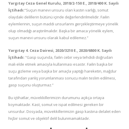
Yargıtay Ceza Genel Kurulu, 2018/2-150 E., 2018/400 K. Sayılı
İçtihadı:
“Suçun manevi unsuru olan kastın varlığı, somut
olaydaki delillerin bütünü içinde değerlendirilmelidir. Failin
eylemlerinin, suçun maddi unsurlarını gerçekleştirmeye yönelik
olup olmadığı araştırılmalıdır. Başka bir amaca yönelik eylem,
suçun manevi unsuru olarak kabul edilemez.”
Yargıtay 4. Ceza Dairesi, 2020/3210 E., 2020/6800 K. Sayılı
İçtihadı:
“Gasp suçunda, failin cebir veya tehdidi doğrudan
malı elde etmek amacıyla kullanması esastır. Failin başka bir
suçu gizleme veya başka bir amaçla yaptığı hareketin, mağdur
tarafından yanlış yorumlanması sonucu malın teslim edilmesi,
gasp suçunu oluşturmaz.”
Bu içtihatlar, müvekkillerimizin durumunu açıkça ortaya
koymaktadır. Kast, somut ve ispat edilmesi gereken bir
unsurdur. Dosyada, müvekkillerimizin gasp kastına delalet eden
hiçbir somut ve objektif delil bulunmamaktadır.