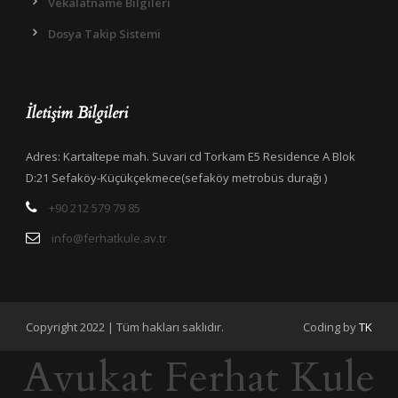
Vekalatname Bilgileri
Dosya Takip Sistemi
İletişim Bilgileri
Adres: Kartaltepe mah. Suvari cd Torkam E5 Residence A Blok
D:21 Sefaköy-Küçükçekmece(sefaköy metrobüs durağı )
+90 212 579 79 85
info@ferhatkule.av.tr
Copyright 2022 | Tüm hakları saklıdır.
Coding by
TK
Avukat Ferhat Kule