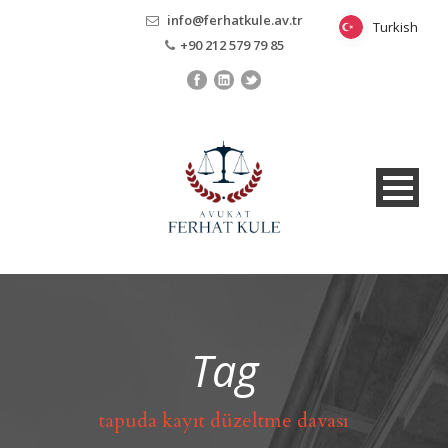
info@ferhatkule.av.tr
Turkish
Turkish
+90 212 579 79 85
Tag
tapuda kayıt düzeltme davası