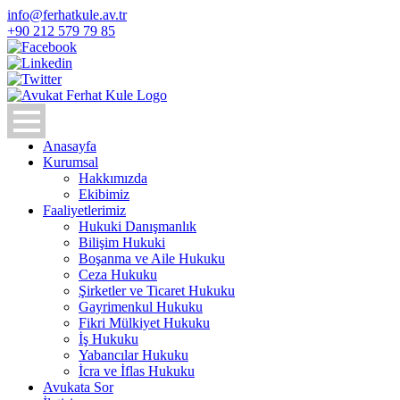
info@ferhatkule.av.tr
+90 212 579 79 85
Anasayfa
Kurumsal
Hakkımızda
Ekibimiz
Faaliyetlerimiz
Hukuki Danışmanlık
Bilişim Hukuki
Boşanma ve Aile Hukuku
Ceza Hukuku
Şirketler ve Ticaret Hukuku
Gayrimenkul Hukuku
Fikri Mülkiyet Hukuku
İş Hukuku
Yabancılar Hukuku
İcra ve İflas Hukuku
Avukata Sor