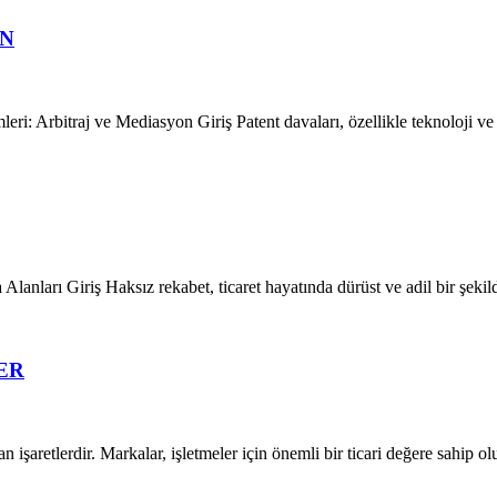
ON
 Arbitraj ve Mediasyon Giriş Patent davaları, özellikle teknoloji ve i
arı Giriş Haksız rekabet, ticaret hayatında dürüst ve adil bir şekild
ER
n işaretlerdir. Markalar, işletmeler için önemli bir ticari değere sahip ol