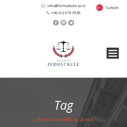
info@ferhatkule.av.tr
Turkish
Turkish
+90 212 579 79 85
Tag
yabancı unsurlu iş davası