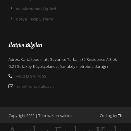
Vekalatname Bilgileri
Dosya Takip Sistemi
İletişim Bilgileri
Adres: Kartaltepe mah. Suvari cd Torkam E5 Residence A Blok
D:21 Sefaköy-Küçükçekmece(sefaköy metrobüs durağı )
+90 212 579 79 85
info@ferhatkule.av.tr
Copyright 2022 | Tüm hakları saklıdır.
Coding by
TK