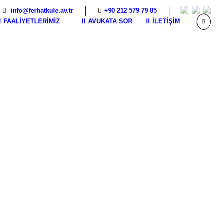
info@ferhatkule.av.tr
+90 212 579 79 85
FAALIYETLERIMIZ
AVUKATA SOR
İLETIŞIM