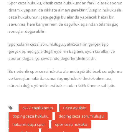
Spor ceza hukuku, klasik ceza hukukundan farklı olarak sporun
dinamik yapısını da dikkate almayı gerektirir. Disiplin hukuku ile
ceza hukukunun iç içe geçtiği bu alanda yapılacak hatalı bir
savunma, hem kariyer hem de özgürlük açısından telafisi güç
sonuçlar doğurabilir.
Sporcuların cezai sorumluluğu, yalnızca fiilin gerçekleşip
gerçekleşmediğiyle değil; eylemin bağlamı, oyun kuralları ve
sporun doğası çerçevesinde değerlendirilmelidir.
Bu nedenle spor ceza hukuku alanında yürütülecek soruşturma
ve kovuşturmalarda uzmanlaşmış hukuki destek alınması,
sürecin doğru yönetilmesi bakımından kritik öneme sahiptir.
6222 sayılı kanun
Ceza avukatı
doping ceza hukuku
doping ceza sorumluluğu
hakaret suçu spor
spor ceza hukuku