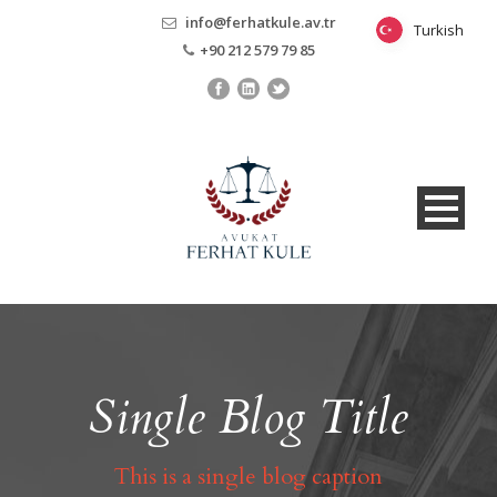
info@ferhatkule.av.tr
Turkish
Turkish
+90 212 579 79 85
Single Blog Title
This is a single blog caption