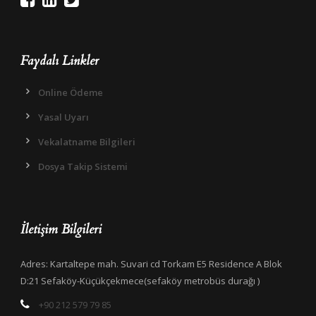
Faydalı Linkler
Online Ödeme
Yasal Uyarı
Vekalatname Bilgileri
Dosya Takip Sistemi
İletişim Bilgileri
Adres: Kartaltepe mah. Suvari cd Torkam E5 Residence A Blok
D:21 Sefaköy-Küçükçekmece(sefaköy metrobüs durağı )
+90 212 579 79 85