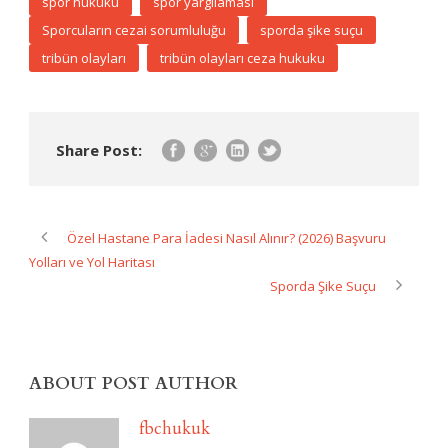
spor hukuku
spor yargılaması
Sporcuların cezai sorumluluğu
sporda şike suçu
tribün olayları
tribün olayları ceza hukuku
Share Post:
Özel Hastane Para İadesi Nasıl Alınır? (2026) Başvuru
Yolları ve Yol Haritası
Sporda Şike Suçu
ABOUT POST AUTHOR
fbchukuk