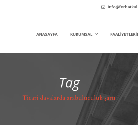
info@ferhatkule
ANASAYFA
KURUMSAL
FAALIYETLERI
Tag
Ticari davalarda arabuluculuk şartı