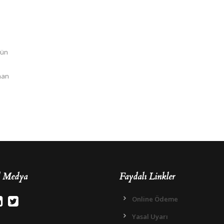
nün
nan
l Medya
Faydalı Linkler
Online Ödeme
Yasal Uyarı