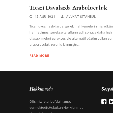
Ticari Davalarda Arabuluculuk
15 AĞU 2021
AVUKAT ISTANBUL
Ticari uyuşmazlıklarda, gerek mahkemelerinin iş yükü
hafifletilmesi gerekse tarafların adil sonuca daha hızlı
ulaşabilmeleri gerekçesiyle alternatif çözüm yolları su
arabuluculuk zorunlu kılınmıştır....
READ MORE
Hakkımızda
Sosya
Ofisimiz İstanbul’da hizmet
vermektedir.Hukukun Her Alanında