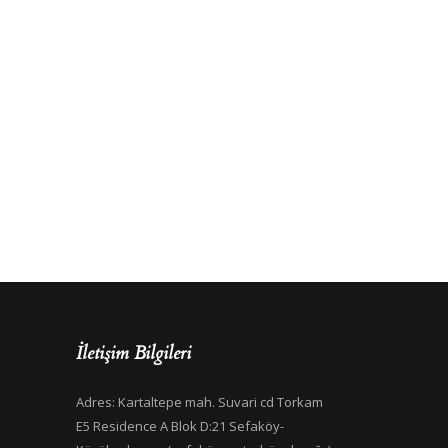
İletişim Bilgileri
Adres: Kartaltepe mah. Suvari cd Torkam
E5 Residence A Blok D:21 Sefaköy-