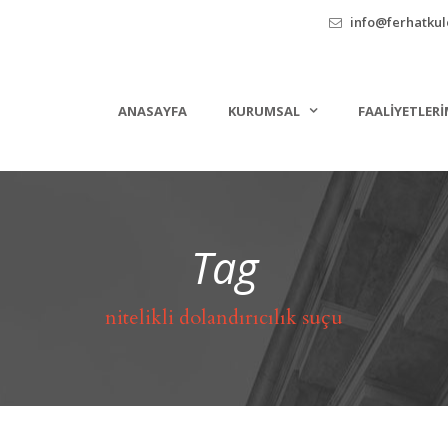
info@ferhatkule
ANASAYFA
KURUMSAL
FAALIYETLERI
Tag
nitelikli dolandırıcılık suçu