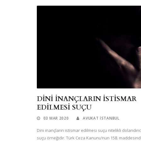
DİNİ İNANÇLARIN İSTİSMAR
EDİLMESİ SUÇU
03 MAR 2020
AVUKAT ISTANBUL
Dini inançların istismar edilmesi suçu nitelikli dolandırıcı
suçu örneğidir. Türk Ceza Kanunu’nun 158. maddesin