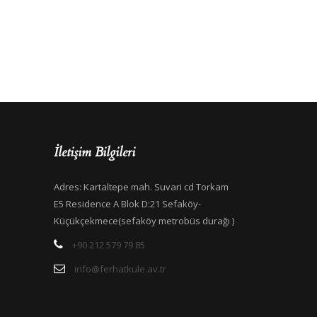
İletişim Bilgileri
Adres: Kartaltepe mah. Suvari cd Torkam
E5 Residence A Blok D:21 Sefaköy-
Küçükçekmece(sefaköy metrobüs durağı )
+90 212 579 79 85
info@ferhatkule.av.tr