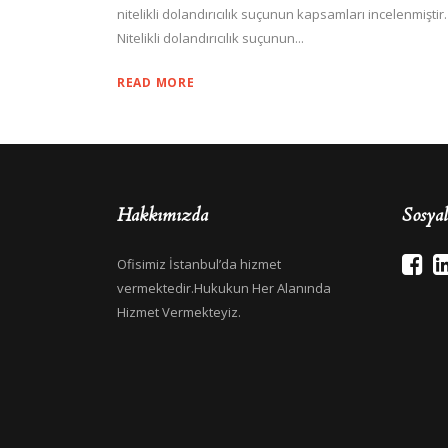
nitelikli dolandırıcılık suçunun kapsamları incelenmiştir.
Nitelikli dolandırıcılık suçunun...
READ MORE
Hakkımızda
Sosya
Ofisimiz İstanbul’da hizmet
vermektedir.Hukukun Her Alanında
Hizmet Vermekteyiz.