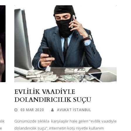
EVLİLİK VAADİYLE
DOLANDIRICILIK SUÇU
03 MAR 2020
AVUKAT ISTANBUL
lık
Günümüzde sıklıkla karşılaşılır hale gelen “evlilik vaadiyle
de
dolandırıcılık suçu“, internetin kötü niyetle kullanım