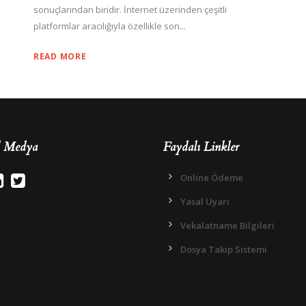
sonuçlarından biridir. İnternet üzerinden çeşitli
platformlar aracılığıyla özellikle son...
READ MORE
l Medya
Faydalı Linkler
Online Ödeme
Yasal Uyarı
Vekalatname Bilgileri
Dosya Takip Sistemi