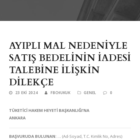
AYIPLI MAL NEDENİYLE
SATIŞ BEDELİNİN İADESİ
TALEBİNE İLİŞKİN
DİLEKÇE
23 EKI 2024
FBCHUKUK
GENEL
0
TÜKETİCİ HAKEM HEYETİ BAŞKANLIĞI’NA
ANKARA
BAŞVURUDA BULUNAN:
… (Ad-Soyad, T.C. Kimlik No, Adres)