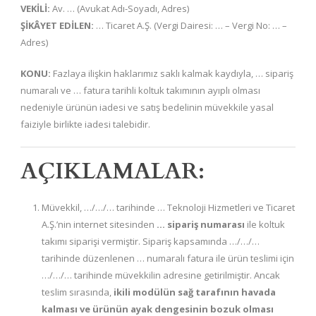
VEKİLİ:
Av. … (Avukat Adı-Soyadı, Adres)
ŞİKÂYET EDİLEN:
… Ticaret A.Ş. (Vergi Dairesi: … – Vergi No: … –
Adres)
KONU:
Fazlaya ilişkin haklarımız saklı kalmak kaydıyla, … sipariş
numaralı ve … fatura tarihli koltuk takımının ayıplı olması
nedeniyle ürünün iadesi ve satış bedelinin müvekkile yasal
faiziyle birlikte iadesi talebidir.
AÇIKLAMALAR:
Müvekkil, …/…/… tarihinde … Teknoloji Hizmetleri ve Ticaret
A.Ş.’nin internet sitesinden
… sipariş numarası
ile koltuk
takımı siparişi vermiştir. Sipariş kapsamında …/…/…
tarihinde düzenlenen … numaralı fatura ile ürün teslimi için
…/…/… tarihinde müvekkilin adresine getirilmiştir. Ancak
teslim sırasında,
ikili modülün sağ tarafının havada
kalması ve ürünün ayak dengesinin bozuk olması