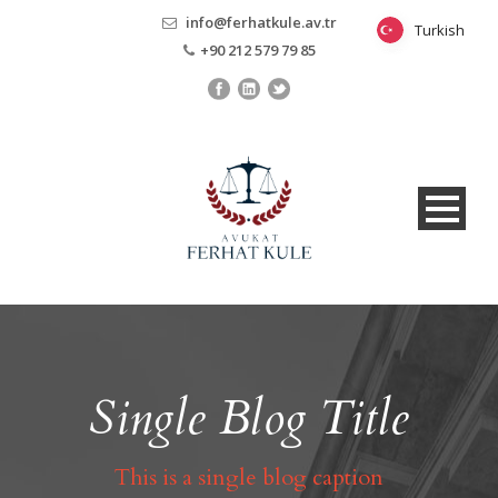
info@ferhatkule.av.tr
Turkish
Turkish
+90 212 579 79 85
Single Blog Title
This is a single blog caption