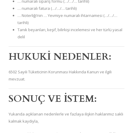
… numaralı sipariş formu (…/…/… tarihli)
… numaralı fatura (…/…/… tarihli)
… Noterliği’nin … Yevmiye numaralı ihtarnamesi (…/…/…
tarihli)
Tanık beyanları, keşif, bilirkişi incelemesi ve her türlü yasal
delil
HUKUKİ NEDENLER:
6502 Sayılı Tüketicinin Korunması Hakkında Kanun ve ilgili
mevzuat.
SONUÇ VE İSTEM:
Yukarıda açıklanan nedenlerle ve fazlaya ilişkin haklarımız saklı
kalmak kaydıyla,