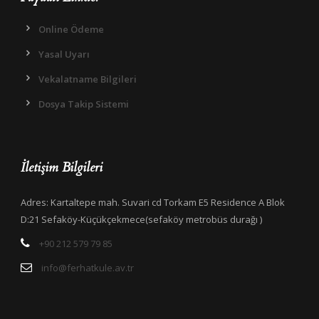
Online Ödeme
Yasal Uyarı
Vekalatname Bilgileri
Dosya Takip Sistemi
İletişim Bilgileri
Adres: Kartaltepe mah. Suvari cd Torkam E5 Residence A Blok
D:21 Sefaköy-Küçükçekmece(sefaköy metrobüs durağı )
+90 212 579 79 85
info@ferhatkule.av.tr