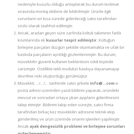
nedeniyle kusurlu olduğu anlaşılarak bu durum teslimat
sırasında montaj ekibine de bildirilmiştir. Ürünle ilgili
sorunların en kısa sürede giderileceği satıcı tarafından
sözlü olarak taahhüt edilmiştir.
Ancak, aradan geçen süre zarfında koltuk takımının farklı
kısımlarında ek
kusurlar tespit edilmiştir.
Koltuğun
birleşme parçaları düzgün şekilde oturmamakta ve ufak bir
baskıda parçaların ayrıldığı gözlemlenmiştir. Bu durum,
müvekkilin güvenli kullanım beklentisini ciddi biçimde
sarsmıştır. Özellikle tekli modülün baskıya dayanamayıp
devrilme riski oluşturduğu görülmüştür.
Müvekkil, …/…/… tarihinde satıcı şirkete
info@…com
e-
posta adresi üzerinden yazılı bildirim yaparak, üründeki
mevcut ve sonradan ortaya çıkan ayıpların giderilmesini
talep etmiştir. Bildirimi takip eden süreçte, satıcı firma
tarafından birkaç kez müvekkilin adresine teknik ekip
gönderilmiş ve ürün üzerinde onarım işlemleri yapılmıştır.
Ancak
ayak dengesizlik problemi ve birleşme sorunları
giderilememiştir.