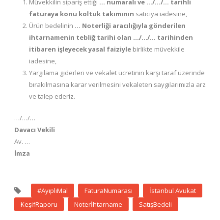
Müvekkilin sipariş ettiği
… numaralı ve …/…/… tarihli
faturaya konu koltuk takımının
satıcıya iadesine,
Ürün bedelinin
… Noterliği aracılığıyla gönderilen
ihtarnamenin tebliğ tarihi olan …/…/… tarihinden
itibaren işleyecek yasal faiziyle
birlikte müvekkile
iadesine,
Yargılama giderleri ve vekalet ücretinin karşı taraf üzerinde
bırakılmasına karar verilmesini vekaleten saygılarımızla arz
ve talep ederiz.
…/…/…
Davacı Vekili
Av. …
İmza
#AyıplıMal
FaturaNumarası
İstanbul Avukat
KeşifRaporu
Noterİhtarname
SatışBedeli